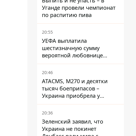
Выпить и не упасть – в
Уганде провели чемпионат
по распитию пива
20:55
УЕФА выплатила
шестизначную сумму
вероятной любовнице
Инфантино - The Telegraph
20:46
ATACMS, M270 и десятки
тысяч боеприпасов –
Украина приобрела у
Турции мощный пакет
вооружения
20:36
Зеленский заявил, что
Украина не покинет