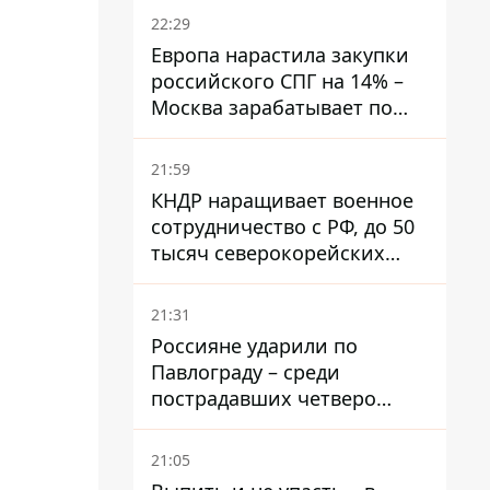
22:29
Европа нарастила закупки
российского СПГ на 14% –
Москва зарабатывает по
€60 млн ежедневно
21:59
КНДР наращивает военное
сотрудничество с РФ, до 50
тысяч северокорейских
солдат могут прибыть в
Россию – Зеленский
21:31
Россияне ударили по
Павлограду – среди
пострадавших четверо
детей, младшему — три
месяца
21:05