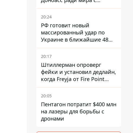
Донбасс ради мира с
Россией
20:24
РФ готовит новый
массированный удар по
Украине в ближайшие 48
часов – разведка США
20:17
Штиллерман опроверг
фейки и установил дедлайн,
когда Freyja от Fire Point
полноценно заработает
против баллистики
20:05
Пентагон потратит $400 млн
на лазеры для борьбы с
дронами