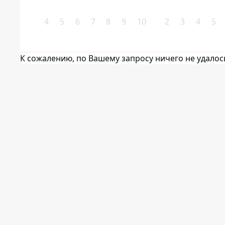
4
5
6
7
8
9
10
2
3
4
5
К сожалению, по Вашему запросу ничего не удалос