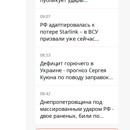
публикует удары
баллистики по Киеву
09:07
РФ адаптировалась к
потере Starlink – в ВСУ
призвали уже сейчас
создавать РЭБ против
новой угрозы
08:53
Дефицит горючего в
Украине - прогноз Сергея
Куюна по поводу заправок и
очередей
08:42
Днепропетровщина под
массированным ударом РФ -
двое раненых, били по
Никопольщине и
Синельниковщине