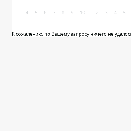
4
5
6
7
8
9
10
2
3
4
5
К сожалению, по Вашему запросу ничего не удалос