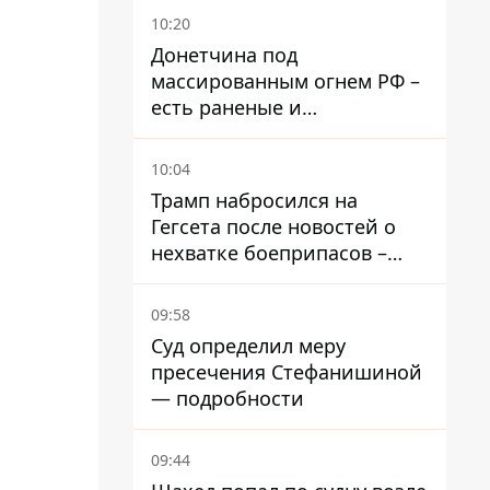
подозрение
10:20
Донетчина под
массированным огнем РФ –
есть раненые и
масштабные разрушения
10:04
Трамп набросился на
Гегсета после новостей о
нехватке боеприпасов –
требовал объяснений
09:58
Суд определил меру
пресечения Стефанишиной
— подробности
09:44