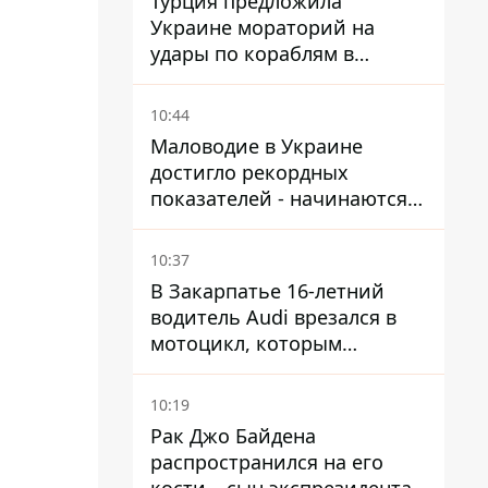
Турция предложила
Украине мораторий на
удары по кораблям в
Черном море
10:44
Маловодие в Украине
достигло рекордных
показателей - начинаются
ограничения
водоснабжения
10:37
В Закарпатье 16-летний
водитель Audi врезался в
мотоцикл, которым
управлял 10-летний
мальчик
10:19
Рак Джо Байдена
распространился на его