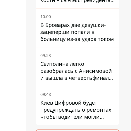
кости – сын экспрезидента
США рассказал, что болезнь
отца прогрессирует
10:00
В Броварах две девушки-
зацеперши попали в
больницу из-за удара током
09:53
Свитолина легко
разобралась с Анисимовой
и вышла в четвертьфинал
турнира в Торонто
09:48
Киев Цифровой будет
предупреждать о ремонтах,
чтобы водители могли
избегать участков с
пробками