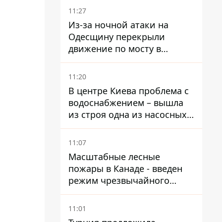
11:27
Из-за ночной атаки на
Одесщину перекрыли
движение по мосту в
Маяках - подробности от
ГНСУ
11:20
В центре Киева проблема с
водоснабжением – вышла
из строя одна из насосных
станций
11:07
Масштабные лесные
пожары в Канаде - введен
режим чрезвычайного
положения, выехали более
20 тысяч человек
11:01