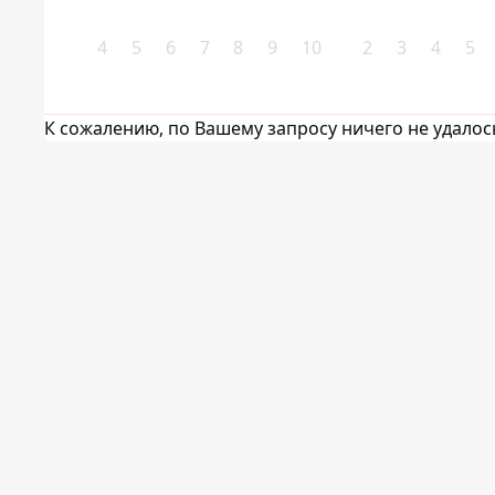
4
5
6
7
8
9
10
2
3
4
5
К сожалению, по Вашему запросу ничего не удалос