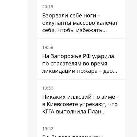
20:13
Взорвали себе ноги -
оккупанты массово калечат
себя, чтобы избежать
штурмов - ГУР
19:58
На Запорожье РФ ударила
по спасателям во время
ликвидации пожара – двое
раненых
19:56
Никаких иллюзий по зиме -
в Киевсовете упрекают, что
КГГА выполнила План
устойчивости на 20%
19:42