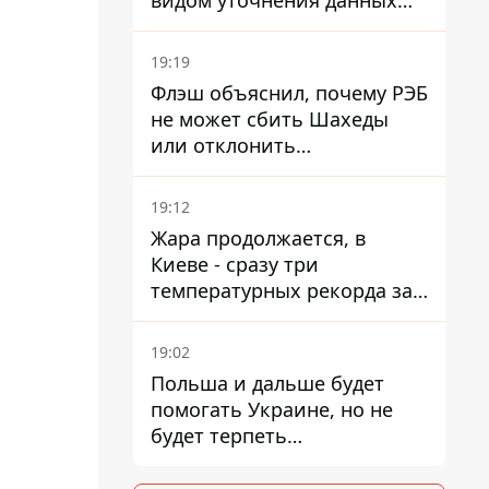
видом уточнения данных
для набора контрактников
19:19
Флэш объяснил, почему РЭБ
не может сбить Шахеды
или отклонить
баллистические ракеты
19:12
Жара продолжается, в
Киеве - сразу три
температурных рекорда за
день
19:02
Польша и дальше будет
помогать Украине, но не
будет терпеть
"бандеровскую символику" -
Навроцкий