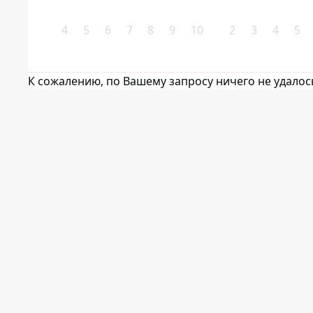
4
5
6
7
8
9
10
2
3
4
5
К сожалению, по Вашему запросу ничего не удалос