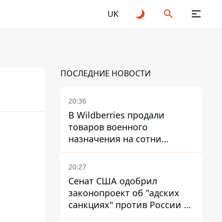
UK
ПОСЛЕДНИЕ НОВОСТИ
20:36
В Wildberries продали
товаров военного
25
2026
назначения на сотни
миллионов, но удары ВСУ
изменили ситуацию
20:27
Сенат США одобрил
законопроект об "адских
санкциях" против России и
Ирана