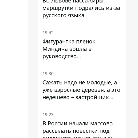
Во Львове пассажиры
маршрутки подрались из-за
русского языка
19:42
Фигурантка пленок
Миндича вошла в
руководство
стратегического
госпредприятия - работала
19:30
в Энергоатоме и была
Сажать надо не молодые, а
заместителем Галущенко
уже взрослые деревья, а это
недешево – застройщик
Никонов
19:23
В России начали массово
рассылать повестки под