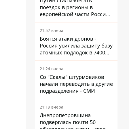
Путин стал избегать
поездок в регионы в
европейской части России,
куда регулярно долетают
дроны
21:57 вчера
Боятся атаки дронов -
Россия усилила защиту базу
атомных подлодок в 7400
км от Украины
21:24 вчера
Со "Скалы" штурмовиков
начали переводить в другие
подразделения - СМИ
21:19 вчера
Днепропетровщина
подверглась почти 50