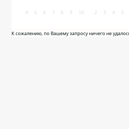
4
5
6
7
8
9
10
2
3
4
5
К сожалению, по Вашему запросу ничего не удалос