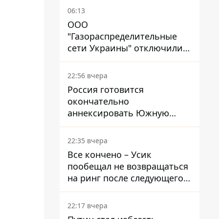
06:13
ООО
"Газораспределительные
сети Украины" отключили
львовянке газ - что решил
суд
22:56 вчера
Россия готовится
окончательно
аннексировать Южную
Осетию – страны НАТО
обеспокоены
22:35 вчера
Все кончено – Усик
пообещал не возвращаться
на ринг после следующего
боя
22:17 вчера