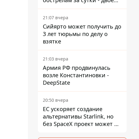
обстрелам за сутки - двое
погибших, шесть
пострадавших
21:07 вчера
Сийярто может получить до
3 лет тюрьмы по делу о
взятке
21:03 вчера
Армия РФ продвинулась
возле Константиновки -
DeepState
20:50 вчера
ЕС ускоряет создание
альтернативы Starlink, но
без SpaceX проект может не
обойтись