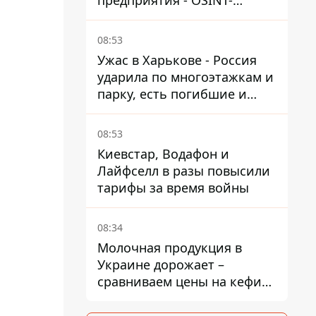
предприятия - OSINT-
каналы предполагают удар
по порту
08:53
Ужас в Харькове - Россия
ударила по многоэтажкам и
парку, есть погибшие и
раненые
08:53
Киевстар, Водафон и
Лайфселл в разы повысили
тарифы за время войны
08:34
Молочная продукция в
Украине дорожает –
сравниваем цены на кефир
в супермаркетах