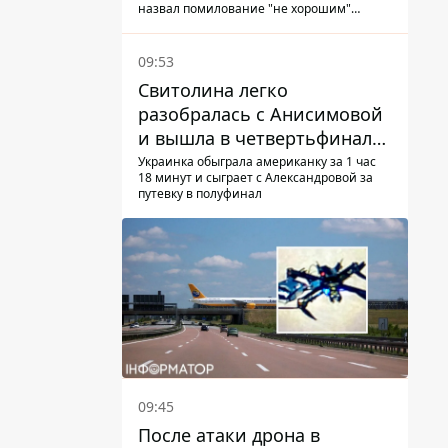
отца прогрессирует
назвал помилование "не хорошим"
решением
09:53
Свитолина легко
разобралась с Анисимовой
и вышла в четвертьфинал
турнира в Торонто
Украинка обыграла американку за 1 час
18 минут и сыграет с Александровой за
путевку в полуфинал
09:45
После атаки дрона в