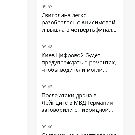
09:53
Свитолина легко
разобралась с Анисимовой
и вышла в четвертьфинал
турнира в Торонто
09:48
Киев Цифровой будет
предупреждать о ремонтах,
чтобы водители могли
избегать участков с
пробками
09:45
После атаки дрона в
Лейпциге в МВД Германии
заговорили о гибридной
войне – мы ежедневно цель
09:40