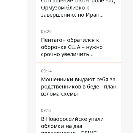
Соглашение о контроле над
Ормузом близко к
завершению, но Иран
выдвинул новые
требования – СМИ
09:26
раскрыли подробности
Пентагон обратился к
оборонке США – нужно
срочно увеличить
производство вооружений
09:14
Мошенники выдают себя за
родственников в беде - план
взлома схемы
09:13
В Новороссийске упали
обломки на два