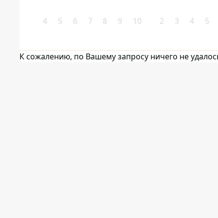
4
5
6
7
8
9
10
2
3
4
5
К сожалению, по Вашему запросу ничего не удалос