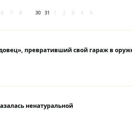
6
7
8
30
31
1
2
3
4
5
одовец», превративший свой гараж в ору
азалась ненатуральной