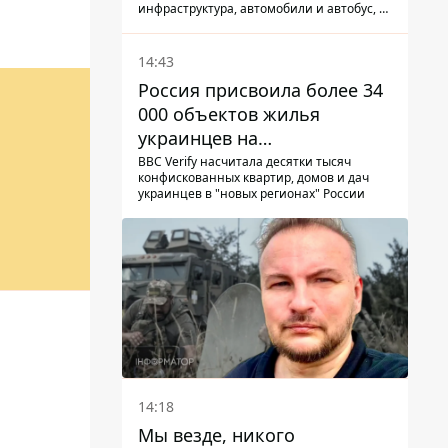
инфраструктура, автомобили и автобус, а
всего за сутки на Донетчине погиб один
человек и еще 15 получили ранения
14:43
Россия присвоила более 34
000 объектов жилья
украинцев на
оккупированных
BBC Verify насчитала десятки тысяч
конфискованных квартир, домов и дач
территориях -
украинцев в "новых регионах" России
расследование BBC
14:18
Мы везде, никого