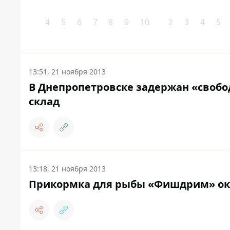
4
5
6
7
8
9
10
2
3
4
5
13:51, 21 ноября 2013
В Днепропетровске задержан «своб
склад
13:18, 21 ноября 2013
Прикормка для рыбы «Фишдрим» ок