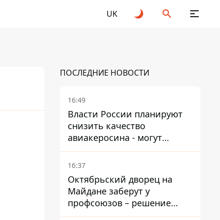
UK
ПОСЛЕДНИЕ НОВОСТИ
16:49
Власти России планируют
снизить качество
25
2026
авиакеросина - могут
появиться проблемы с
самолетами в Якутию
16:37
Октябрьский дворец на
Майдане заберут у
профсоюзов – решение
Хозяйственного суда