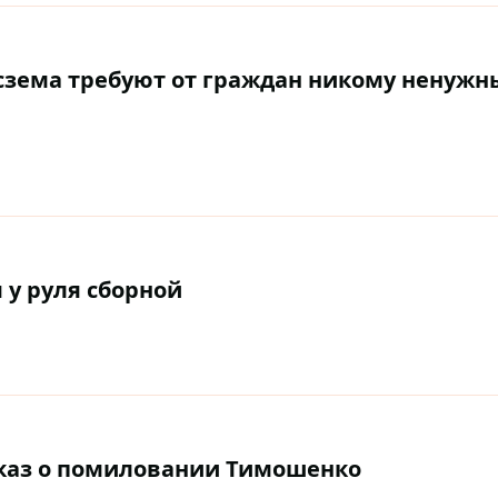
сзема требуют от граждан никому ненужн
 у руля сборной
указ о помиловании Тимошенко