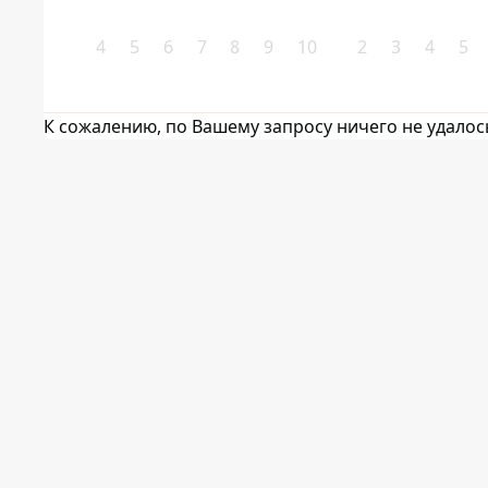
4
5
6
7
8
9
10
2
3
4
5
К сожалению, по Вашему запросу ничего не удалос