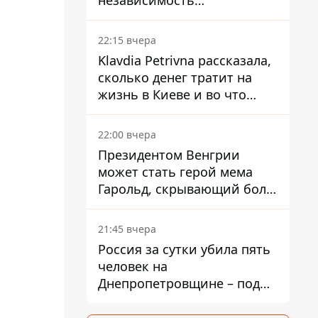
независимость
собственного Центробанка,
заставив снизить базовую
22:15 вчера
ставку
Klavdia Petrivna рассказала,
сколько денег тратит на
жизнь в Киеве и во что
вкладывает миллионы
22:00 вчера
Президентом Венгрии
может стать герой мема
Гарольд, скрывающий боль
– он возглавил народное
голосование
21:45 вчера
Россия за сутки убила пять
человек на
Днепропетровщине – под
ударами оказались пять
районов области