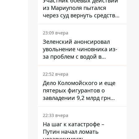
Участник боевых действий
из Мариуполя пытался
через суд вернуть средства
субсидии со счета в
Ощадбанке – каким было
23:09 вчера
решение
Зеленский анонсировал
увольнение чиновника из-
за проблем с водой в
Марганце
22:52 вчера
Дело Коломойского и еще
пятерых фигурантов о
завладении 9,2 млрд грн
ПриватБанка направили в
суд
22:33 вчера
На шаг к катастрофе –
Путин начал ломать