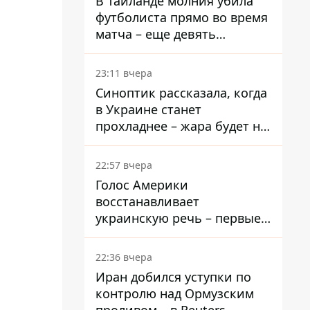
В Таиланде молния убила
футболиста прямо во время
матча – еще девять
пострадали
23:11 вчера
Синоптик рассказала, когда
в Украине станет
прохладнее – жара будет не
долго
22:57 вчера
Голос Америки
восстанавливает
украинскую речь – первые
эфиры ожидаются на
следующей неделе
22:36 вчера
Иран добился уступки по
контролю над Ормузским