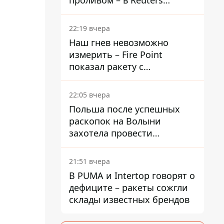
проливом – в Reuters
раскрыли детали
22:19 вчера
Наш гнев невозможно
измерить – Fire Point
показал ракету с
загадочной отметкой 723
22:05 вчера
Польша после успешных
раскопок на Волыни
захотела провести
эксгумацию в новых местах
21:51 вчера
В PUMA и Intertop говорят о
дефиците – ракеты сожгли
склады известных брендов