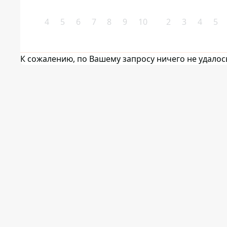
4
5
6
7
8
9
10
2
3
4
5
К сожалению, по Вашему запросу ничего не удалос