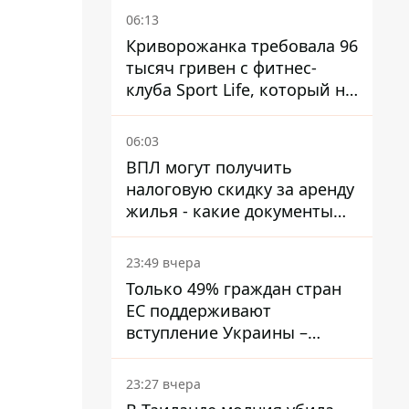
06:13
Криворожанка требовала 96
тысяч гривен с фитнес-
клуба Sport Life, который не
пускал ее в бассейн без
медицинской справки –
06:03
решение суда
ВПЛ могут получить
налоговую скидку за аренду
жилья - какие документы
подать
23:49 вчера
Только 49% граждан стран
ЕС поддерживают
вступление Украины –
результаты опроса
23:27 вчера