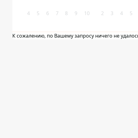
4
5
6
7
8
9
10
2
3
4
5
К сожалению, по Вашему запросу ничего не удалос