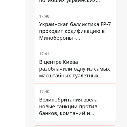
погибших украинских
защитников в экспонаты
"музея СВО"
17:48
Украинская баллистика FP-7
проходит кодификацию в
Минобороны -
приближается боевое
применение - Reuters
17:41
В центре Киева
разоблачили одну из самых
масштабных туалетных
схем с фиктивным домом
17:40
Великобритания ввела
новые санкции против
банков, компаний и
танкеров РФ