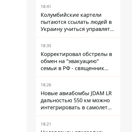
18:41
Колумбийские картели
пытаются ссылать людей в
Украину учиться управлять
дронами - FT
18:35
Корректировал обстрелы в
обмен на "эвакуацию"
семьи в РФ - священник
УПЦ МП получил 15 лет
тюрьмы
18:26
Новые авиабомбы JDAM LR
дальностью 550 км можно
интегрировать в самолеты
ВСУ, но есть нюансы.
18:21