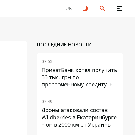
UK
ПОСЛЕДНИЕ НОВОСТИ
07:53
ПриватБанк хотел получить
33 тыс. грн по
25
2026
просроченному кредиту, но
суд взыскал с должницы
только 22 тыс. грн
07:49
Дроны атаковали состав
Wildberries в Екатеринбурге
– он в 2000 км от Украины