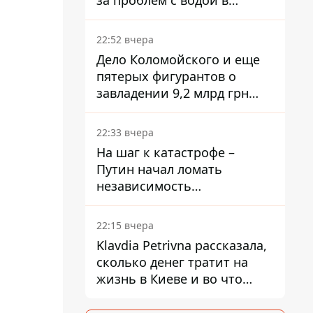
за проблем с водой в
Марганце
22:52 вчера
Дело Коломойского и еще
пятерых фигурантов о
завладении 9,2 млрд грн
ПриватБанка направили в
суд
22:33 вчера
На шаг к катастрофе –
Путин начал ломать
независимость
собственного Центробанка,
заставив снизить базовую
22:15 вчера
ставку
Klavdia Petrivna рассказала,
сколько денег тратит на
жизнь в Киеве и во что
вкладывает миллионы