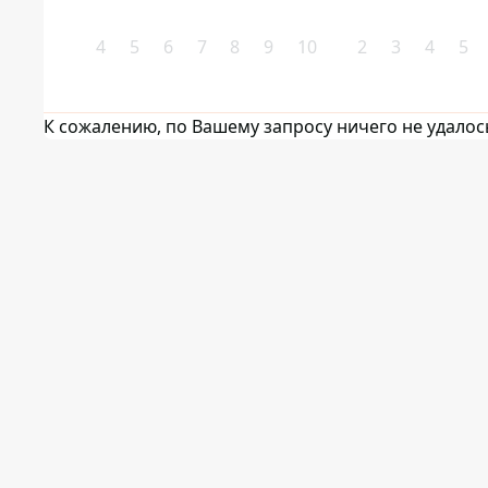
4
5
6
7
8
9
10
2
3
4
5
К сожалению, по Вашему запросу ничего не удалос