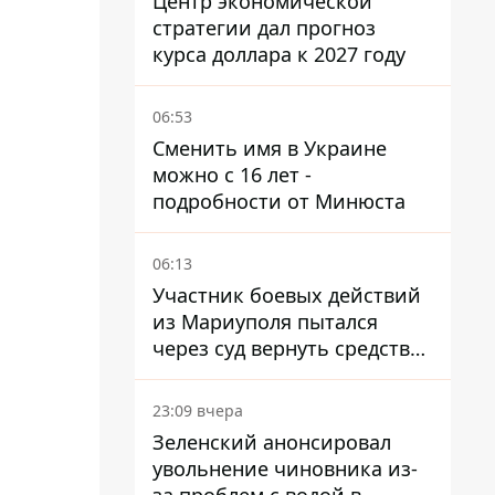
Центр экономической
стратегии дал прогноз
курса доллара к 2027 году
06:53
Сменить имя в Украине
можно с 16 лет -
подробности от Минюста
06:13
Участник боевых действий
из Мариуполя пытался
через суд вернуть средства
субсидии со счета в
Ощадбанке – каким было
23:09 вчера
решение
Зеленский анонсировал
увольнение чиновника из-