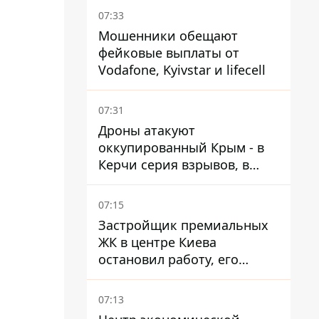
07:33
Мошенники обещают
фейковые выплаты от
Vodafone, Kyivstar и lifecell
07:31
Дроны атакуют
оккупированный Крым - в
Керчи серия взрывов, в
Феодосии пожар
07:15
Застройщик премиальных
ЖК в центре Киева
остановил работу, его
руководители сбежали из
Украины - Bihus.info
07:13