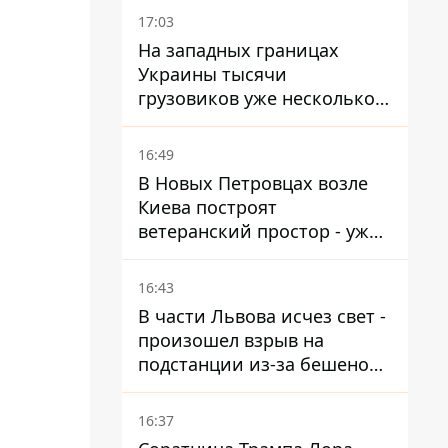
17:03
На западных границах
Украины тысячи
грузовиков уже несколько
дней в бесконечной
очереди – это признак
16:49
экономического краха
В Новых Петровцах возле
Киева построят
ветеранский простор - уже
нашли проектанта
16:43
В части Львова исчез свет -
произошел взрыв на
подстанции из-за бешеной
жары
16:37