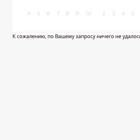
4
5
6
7
8
9
10
2
3
4
5
К сожалению, по Вашему запросу ничего не удалос