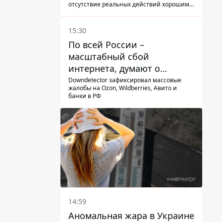
отсутствие реальных действий хорошими
словами
15:30
По всей России –
масштабный сбой
интернета, думают о
причинах
Downdetector зафиксировал массовые
жалобы на Ozon, Wildberries, Авито и
банки в РФ
14:59
Аномальная жара в Украине