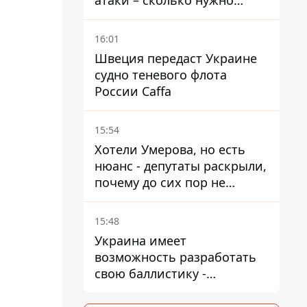
атаки – сколько нужно
времени на восстановление
16:01
Швеция передаст Украине
судно теневого флота
России Caffa
15:54
Хотели Умерова, но есть
нюанс - депутаты раскрыли,
почему до сих пор не
назначен новый посол в
США
15:48
Украина имеет
возможность разработать
свою баллистику -
Зеленский назвал дату,
когда она появится