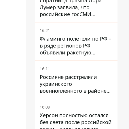
Соратница Трампа Лора
Лумер заявила, что
российские госСМИ
развернули против нее
пропагандистскую
16:21
кампанию
Фламинго полетели по РФ –
в ряде регионов РФ
объявили ракетную
опасность
16:11
Россияне расстреляли
украинского
военнопленного в районе
Мирного на Донетчине
16:09
Херсон полностью остался
без света после российской