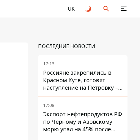
UK
ПОСЛЕДНИЕ НОВОСТИ
17:13
Россияне закрепились в
Красном Куте, готовят
25
2026
наступление на Петровку –
на Дружковском
направлении есть угроза
17:08
обхода позиций ВСУ
Экспорт нефтепродуктов РФ
по Черному и Азовскому
морю упал на 45% после
ударов Украины