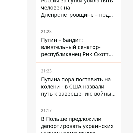
Россия за сутки убила пять
человек на
Днепропетровщине – под
ударами оказались пять
районов области
21:28
Путин – бандит:
влиятельный сенатор-
республиканец Рик Скотт
призвал Конгресс привлечь
РФ к ответственности за
21:23
войну в Украине
Путина пора поставить на
колени - в США назвали
путь к завершению войны -
National Security Journal
21:17
В Польше предложили
депортировать украинских