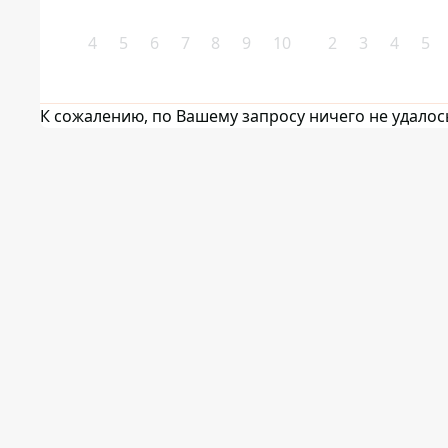
4
5
6
7
8
9
10
2
3
4
5
К сожалению, по Вашему запросу ничего не удалос