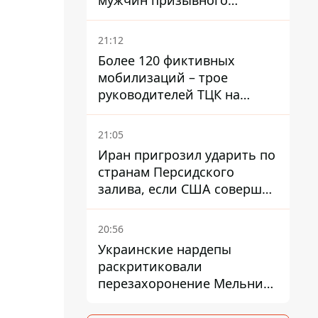
мужчин призывного
возраста - кого это может
затронуть
21:12
Более 120 фиктивных
мобилизаций – трое
руководителей ТЦК на
Волыни и Буковине
получили подозрения за
21:05
фейковые отчеты
Иран пригрозил ударить по
странам Персидского
залива, если США совершат
хотя бы одну атаку - Reuters
20:56
Украинские нардепы
раскритиковали
перезахоронение Мельника
из-за риска
дипломатической изоляции