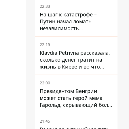
суд
22:33
На шаг к катастрофе –
Путин начал ломать
независимость
собственного Центробанка,
заставив снизить базовую
22:15
ставку
Klavdia Petrivna рассказала,
сколько денег тратит на
жизнь в Киеве и во что
вкладывает миллионы
22:00
Президентом Венгрии
может стать герой мема
Гарольд, скрывающий боль
– он возглавил народное
голосование
21:45