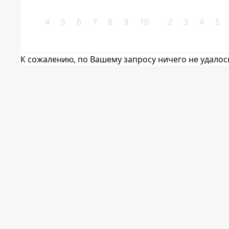
4
5
6
7
8
9
10
2
3
4
5
К сожалению, по Вашему запросу ничего не удалос