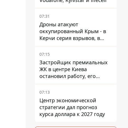
Vodafone, Kyivstar и lifecell
07:31
Дроны атакуют
оккупированный Крым - в
Керчи серия взрывов, в
Феодосии пожар
07:15
Застройщик премиальных
ЖК в центре Киева
остановил работу, его
руководители сбежали из
Украины - Bihus.info
07:13
Центр экономической
стратегии дал прогноз
курса доллара к 2027 году