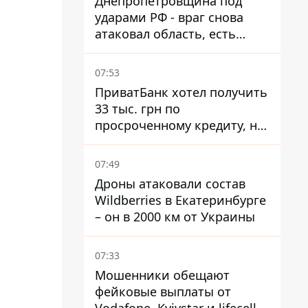
Днепропетровщина под
ударами РФ - враг снова
атаковал область, есть
разрушения и пожары
07:53
ПриватБанк хотел получить
33 тыс. грн по
просроченному кредиту, но
суд взыскал с должницы
только 22 тыс. грн
07:49
Дроны атаковали состав
Wildberries в Екатеринбурге
– он в 2000 км от Украины
07:33
Мошенники обещают
фейковые выплаты от