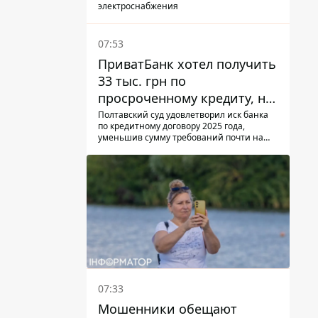
электроснабжения
07:53
ПриватБанк хотел получить
33 тыс. грн по
просроченному кредиту, но
суд взыскал с должницы
Полтавский суд удовлетворил иск банка
по кредитному договору 2025 года,
только 22 тыс. грн
уменьшив сумму требований почти на
треть
07:33
Мошенники обещают