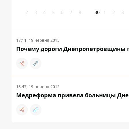
2
3
4
5
6
7
8
30
1
2
3
17:11, 19 червня 2015
Почему дороги Днепропетровщины 
13:47, 19 червня 2015
Медреформа привела больницы Днеп