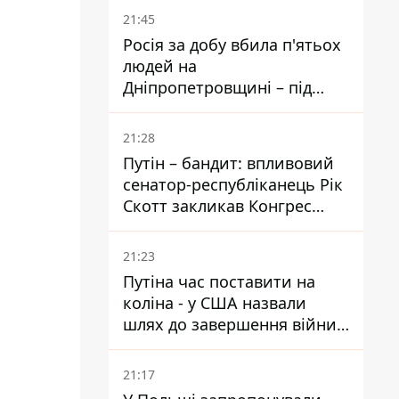
голосування
21:45
Росія за добу вбила п'ятьох
людей на
Дніпропетровщині – під
ударами опинилися п'ять
районів області
21:28
Путін – бандит: впливовий
сенатор-республіканець Рік
Скотт закликав Конгрес
притягнути РФ до
відповідальності за війну в
21:23
Україні
Путіна час поставити на
коліна - у США назвали
шлях до завершення війни -
National Security Journal
21:17