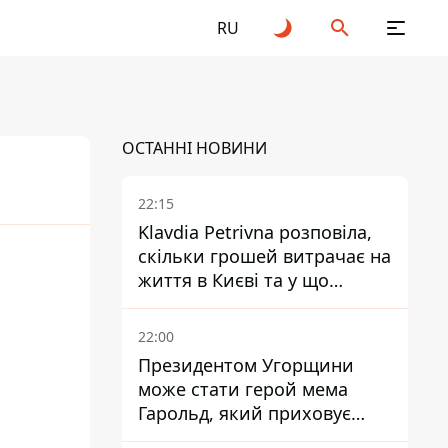
RU
ОСТАННІ НОВИНИ
22:15
Klavdia Petrivna розповіла,
скільки грошей витрачає на
26
життя в Києві та у що
вкладає мільйони
22:00
Президентом Угорщини
може стати герой мема
Гарольд, який приховує
біль – він очолив народне