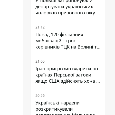
У Польщі запропонували
депортувати українських
чоловіків призовного віку -
кого це може торкнутися
21:12
Понад 120 фіктивних
мобілізацій - троє
керівників ТЦК на Волині та
Буковині отримали підозри
за фейкові звіти
21:05
Іран пригрозив вдарити по
країнах Перської затоки,
якщо США здійснять хоча б
одну атаку - Reuters
20:56
Українські нардепи
розкритикували