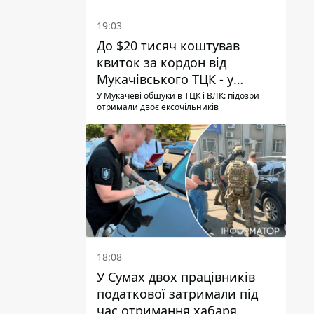
19:03
До $20 тисяч коштував
квиток за кордон від
Мукачівського ТЦК - у
гучній справі перші підозри
У Мукачеві обшуки в ТЦК і ВЛК: підозри
отримали двоє ексочільників
отримали двоє колишніх
керівників
18:08
У Сумах двох працівників
податкової затримали під
час отримання хабаря