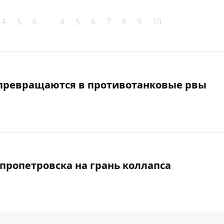
4
5
6
4
5
6
7
8
9
10
превращаются в противотанковые рвы
ропетровска на грань коллапса