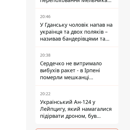
перепоховання Мельника
через ризик дипломатичної
ізоляції
20:46
У Гданську чоловік напав на
українця та двох поляків –
називав бандерівцями та
поводився агресивно
20:38
Сердечко не витримало
вибухів ракет - в Ірпені
померли мешканці
притулку для собак з
інвалідністю
20:22
Український Ан-124 у
Лейпцигу, який намагалися
підірвати дроном, був
завантажений
боєприпасами