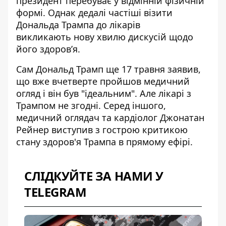
президент перебуває у відмінній фізичній
формі. Однак дедалі частіші візити
Дональда Трампа до лікарів
викликають
нову хвилю дискусій щодо
його здоров’я
.
Сам Дональд Трамп ще 17 травня заявив,
що вже вчетверте пройшов медичний
огляд і він був "ідеальним". Але
лікарі з
Трампом не згодні
. Серед іншого,
медичний оглядач та кардіолог Джонатан
Рейнер виступив з гострою критикою
стану здоров'я Трампа в прямому ефірі.
СЛІДКУЙТЕ ЗА НАМИ У
TELEGRAM