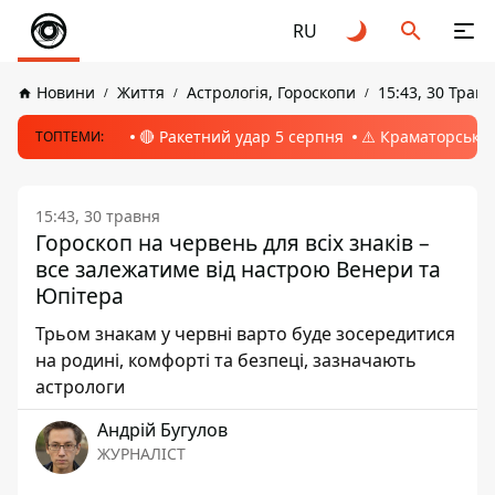
RU
Новини
Життя
Астрологія, Гороскопи
15:43, 30 Трав
🔴 Ракетний удар 5 серпня
⚠️ Краматорськ, 
ТОПТЕМИ:
15:43, 30 травня
Гороскоп на червень для всіх знаків –
все залежатиме від настрою Венери та
Юпітера
Трьом знакам у червні варто буде зосередитися
на родині, комфорті та безпеці, зазначають
астрологи
Андрій Бугулов
ЖУРНАЛІСТ