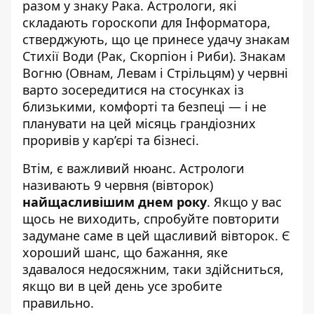
разом у знаку Рака. Астрологи, які
складають
гороскопи для Інформатора
,
стверджують, що це принесе удачу знакам
Стихії Води (Рак, Скорпіон і Риби). Знакам
Вогню (Овнам, Левам і Стрільцям) у червні
варто зосередитися на стосунках із
близькими, комфорті та безпеці — і не
планувати на цей місяць грандіозних
проривів у кар’єрі та бізнесі.
Втім, є важливий нюанс. Астрологи
називають 9 червня (вівторок)
найщасливішим днем року
. Якщо у вас
щось не виходить, спробуйте повторити
задумане саме в цей щасливий вівторок. Є
хороший шанс, що бажання, яке
здавалося недосяжним, таки здійсниться,
якщо ви в цей день усе зробите
правильно.