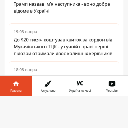
Трамп назвав імʼя наступника - воно добре
відоме в Україні
19:03 вчора
До $20 тисяч коштував квиток за кордон від
Мукачівського ТЦК - у гучній справі перші
підозри отримали двоє колишніх керівників
18:08 вчора
У Сумах двох працівників податкової
затримали під час отримання хабаря
Головна
Актуально
Україна на часі
Youtube
Інформатор у
ЧИТАЙТЕ ТАКОЖ:
Завантажити
телефоні
👉
Трамп назвав умови ядерної угоди з
Іраном і скликав фінальне засідання у