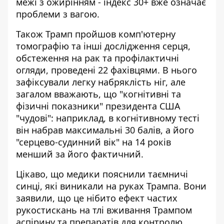
межі з ожирінням - індекс 30+ вже означає
проблеми з вагою.
Також Трамп пройшов комп'ютерну
томографію та інші дослідження серця,
обстеження на рак та профілактичні
огляди, проведені 22 фахівцями. В нього
зафіксували легку набряклість ніг, але
загалом вважають, що "когнітивні та
фізичні показники" президента США
"чудові": наприклад, в когнітивному тесті
він набрав максимальні 30 балів, а його
"серцево-судинний вік" на 14 років
менший за його фактичний.
Цікаво, що медики пояснили таємничі
синці, які виникали на руках Трампа. Вони
заявили, що це нібито ефект частих
рукостискань на тлі вживання Трампом
аспірину та препаратів для контролю