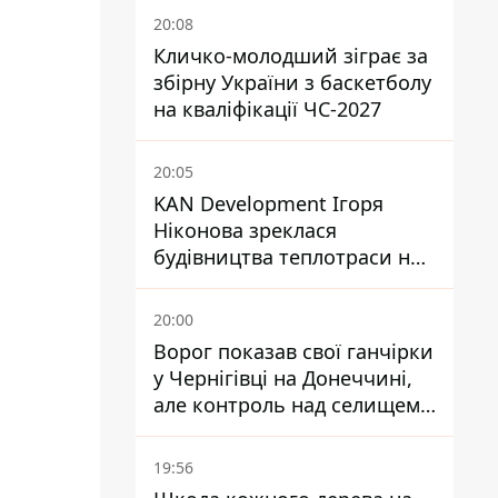
20:08
Кличко-молодший зіграє за
збірну України з баскетболу
на кваліфікації ЧС-2027
20:05
KAN Development Ігоря
Ніконова зреклася
будівництва теплотраси на
Теремках
20:00
Ворог показав свої ганчірки
у Чернігівці на Донеччині,
але контроль над селищем
не підтверджений
19:56