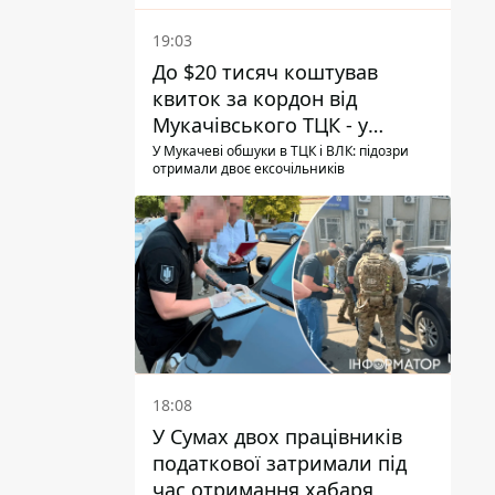
19:03
До $20 тисяч коштував
квиток за кордон від
Мукачівського ТЦК - у
гучній справі перші підозри
У Мукачеві обшуки в ТЦК і ВЛК: підозри
отримали двоє ексочільників
отримали двоє колишніх
керівників
18:08
У Сумах двох працівників
податкової затримали під
час отримання хабаря