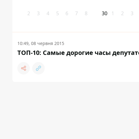
2
3
4
5
6
7
8
30
1
2
3
10:49, 08 червня 2015
ТОП-10: Самые дорогие часы депутат