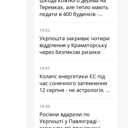
Шкода кожного дерева на
Теремках, але тепло мають
подати в 400 будинків -
депутатка Київради
19:52
Укрпошта закриває чотири
відділення у Краматорську
через безпекові ризики
19:41
Колапс енергетики ЄС під
час сонячного затемнення
12 серпня - не астрологія, у
Брюсселі готуються до
екстрених заходів
19:36
Росіяни вдарили по
Укрпошті у Павлограді -