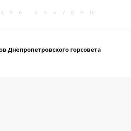
4
5
6
4
5
6
7
8
9
10
ов Днепропетровского горсовета