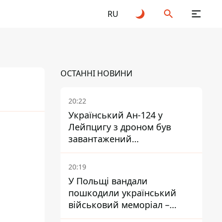
RU
ОСТАННІ НОВИНИ
20:22
Український Ан-124 у
Лейпцигу з дроном був
26
завантажений
боєприпасами
20:19
У Польщі вандали
пошкодили український
військовий меморіал –
посольство відреагувало