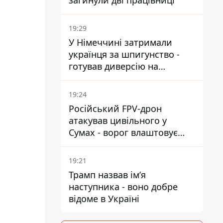
загинули дві працівниці
19:29
У Німеччині затримали
українця за шпигунство -
готував диверсію на
військовому підприємстві
19:24
Російський FPV-дрон
атакував цивільного у
Сумах - ворог влаштовує
полювання на людей у
містах
19:21
Трамп назвав імʼя
наступника - воно добре
відоме в Україні