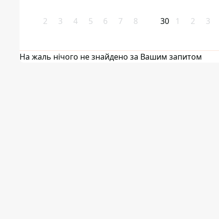
2
3
4
5
6
7
8
30
1
2
3
На жаль нічого не знайдено за Вашим запитом