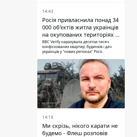
одна людина і ще 15 отримали поранення
14:43
Росія привласнила понад 34
000 об'єктів житла українців
на окупованих територіях -
розслідування BBC
BBC Verify нарахувала десятки тисяч
конфіскованих квартир, будинків і дач
українців у "нових регіонах" Росії.
14:18
Ми скрізь, нікого карати не
будемо - Флеш розповів