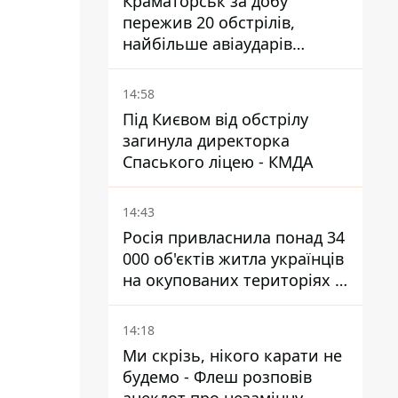
Краматорськ за добу
пережив 20 обстрілів,
найбільше авіаударів
КАБ-250
14:58
Під Києвом від обстрілу
загинула директорка
Спаського ліцею - КМДА
14:43
Росія привласнила понад 34
000 об'єктів житла українців
на окупованих територіях -
розслідування BBC
14:18
Ми скрізь, нікого карати не
будемо - Флеш розповів