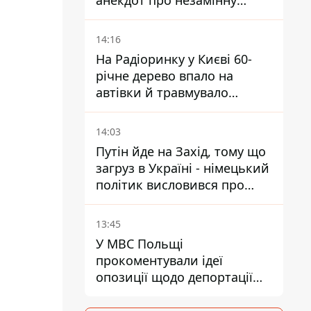
анекдот про незамінну
роботу зв’язківців на фронті
14:16
На Радіоринку у Києві 60-
річне дерево впало на
автівки й травмувало
людину - подробиці
14:03
Путін йде на Захід, тому що
загруз в Україні - німецький
політик висловився про
плани РФ
13:45
У МВС Польщі
прокоментували ідеї
опозиції щодо депортації
українських чоловіків -
абсурд і популізм