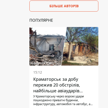
БІЛЬШЕ АВТОРІВ
ПОПУЛЯРНЕ
15:12
Краматорськ за добу
пережив 20 обстрілів,
найбільше авіаударів
КАБ-250
У Краматорську через ворожі удари
пошкоджено приватні будинки,
інфраструктуру, автомобілі та автобус, а
загалом за добу на Донеччині загинула