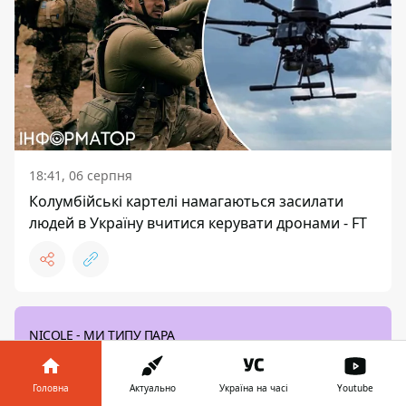
18:41, 06 серпня
Колумбійські картелі намагаються засилати
людей в Україну вчитися керувати дронами - FT
NICOLE - МИ ТИПУ ПАРА
Зараз слухають і кайфують - прем'єра кліпу
Головна
Актуально
Україна на часі
Youtube