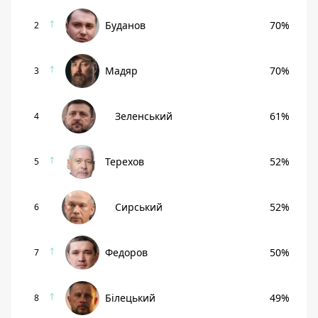
Буданов
70%
2
Мадяр
70%
3
Зеленський
61%
4
Терехов
52%
5
Сирський
52%
6
Федоров
50%
7
Білецький
49%
8