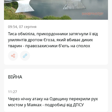
09:54, 07 серпня
Тиса обміліла, прикордонники затягнули її від
ухилянтів дротом Єгоза, який вбиває диких
тварин - правозахисники бʼють на сполох
ВІЙНА
11:27
Через нічну атаку на Одещину перекрили рух
мостом у Маяках - подробиці від ДПСУ