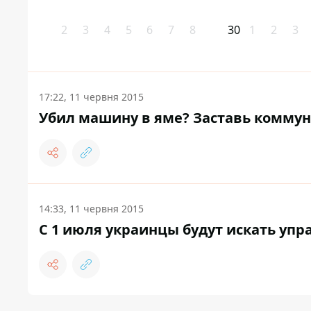
2
3
4
5
6
7
8
30
1
2
3
17:22, 11 червня 2015
Убил машину в яме? Заставь комму
14:33, 11 червня 2015
С 1 июля украинцы будут искать упр