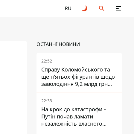
RU
ОСТАННІ НОВИНИ
22:52
Справу Коломойського та
ще п'ятьох фігурантів щодо
26
заволодіння 9,2 млрд грн
ПриватБанку скерували до
суду
22:33
На крок до катастрофи -
Путін почав ламати
незалежність власного
Центробанку, змусивши