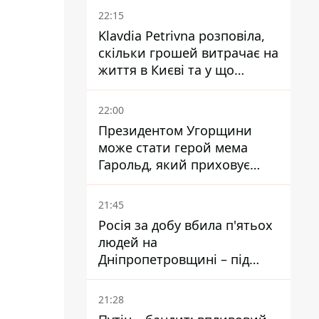
знизити базову ставку
22:15
Klavdia Petrivna розповіла,
скільки грошей витрачає на
життя в Києві та у що
вкладає мільйони
22:00
Президентом Угорщини
може стати герой мема
Гарольд, який приховує
біль – він очолив народне
голосування
21:45
Росія за добу вбила п'ятьох
людей на
Дніпропетровщині – під
ударами опинилися п'ять
районів області
21:28