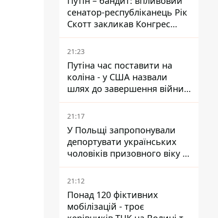
Путін – бандит: впливовий
сенатор-республіканець Рік
Скотт закликав Конгрес
притягнути РФ до
відповідальності за війну в
21:23
Україні
Путіна час поставити на
коліна - у США назвали
шлях до завершення війни -
National Security Journal
21:17
У Польщі запропонували
депортувати українських
чоловіків призовного віку -
кого це може торкнутися
21:12
Понад 120 фіктивних
мобілізацій - троє