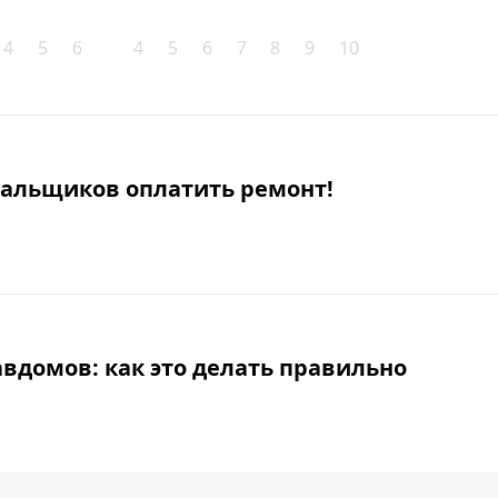
4
5
6
4
5
6
7
8
9
10
нальщиков оплатить ремонт!
авдомов: как это делать правильно