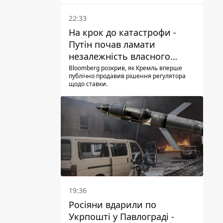
22:33
На крок до катастрофи -
Путін почав ламати
незалежність власного
Центробанку, змусивши
Bloomberg розкрив, як Кремль вперше
публічно продавив рішення регулятора
знизити базову ставку
щодо ставки.
19:36
Росіяни вдарили по
Укрпошті у Павлограді -