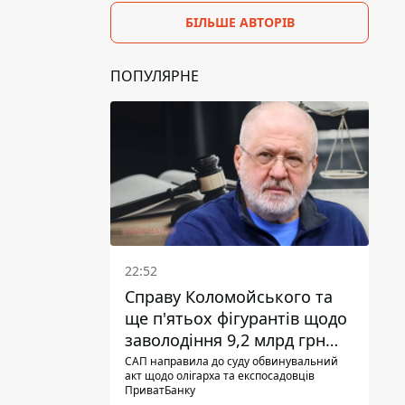
БІЛЬШЕ АВТОРІВ
ПОПУЛЯРНЕ
22:52
Справу Коломойського та
ще п'ятьох фігурантів щодо
заволодіння 9,2 млрд грн
ПриватБанку скерували до
САП направила до суду обвинувальний
акт щодо олігарха та експосадовців
суду
ПриватБанку