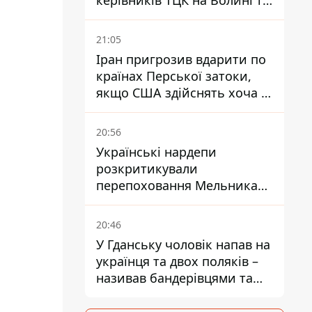
керівників ТЦК на Волині та
Буковині отримали підозри
за фейкові звіти
21:05
Іран пригрозив вдарити по
країнах Перської затоки,
якщо США здійснять хоча б
одну атаку - Reuters
20:56
Українські нардепи
розкритикували
перепоховання Мельника
через ризик дипломатичної
ізоляції
20:46
У Гданську чоловік напав на
українця та двох поляків –
називав бандерівцями та
поводився агресивно