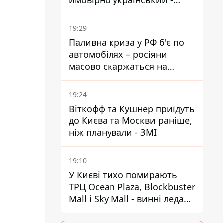
ймовірно український -
Міноборони країни
19:29
Паливна криза у РФ б'є по
автомобілях – росіяни
масово скаржаться на
поломки через неякісний
бензин
19:24
Віткофф та Кушнер приїдуть
до Києва та Москви раніше,
ніж планували - ЗМІ
19:10
У Києві тихо помирають
ТРЦ Ocean Plaza, Blockbuster
Mall і Sky Mall - винні ледачі
менеджери й канібалізм