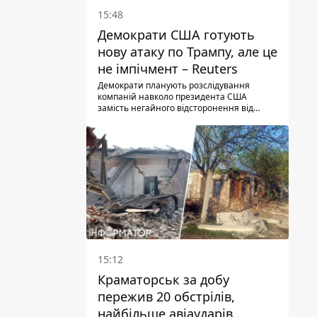
15:48
Демократи США готують
нову атаку по Трампу, але це
не імпічмент – Reuters
Демократи планують розслідування
компаній навколо президента США
замість негайного відсторонення від
посади.
15:12
Краматорськ за добу
пережив 20 обстрілів,
найбільше авіаударів