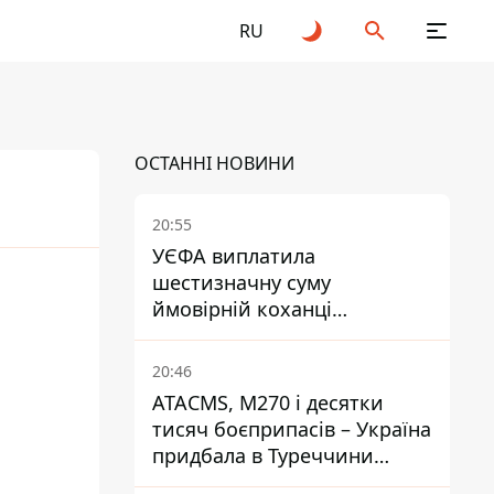
RU
ОСТАННІ НОВИНИ
20:55
УЄФА виплатила
шестизначну суму
26
ймовірній коханці
Інфантіно - The Telegraph
20:46
ATACMS, M270 і десятки
тисяч боєприпасів – Україна
придбала в Туреччини
потужний пакет озброєння