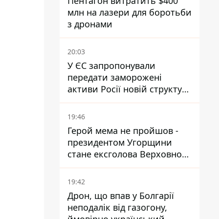
Пентагон витратить $400
млн на лазери для боротьби
з дронами
20:03
У ЄС запропонували
передати заморожені
активи Росії новій структурі
блоку
19:46
Герой мема не пройшов -
президентом Угорщини
стане ексголова Верховного
Суду, якого критикував
Орбан
19:42
Дрон, що впав у Болгарії
неподалік від газогону,