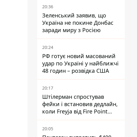
20:36
Зеленський заявив, що
Україна не покине Донбас
заради миру з Росією
20:24
РФ готує новий масований
удар по Україні у найближчі
48 годин – розвідка США
20:17
Штілерман спростував
фейки і встановив дедлайн,
коли Freyja від Fire Point
повноцінно запрацює проти
балістики
20:05