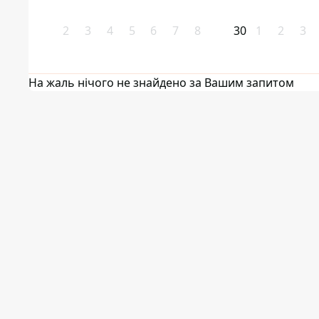
2
3
4
5
6
7
8
30
1
2
3
На жаль нічого не знайдено за Вашим запитом