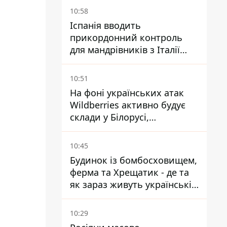
10:58
Іспанія вводить
прикордонний контроль
для мандрівників з Італії
через міграційний конфлікт
10:51
На фоні українських атак
Wildberries активно будує
склади у Білорусі,
Казахстані, Узбекистані
10:45
Будинок із бомбосховищем,
ферма та Хрещатик - де та
як зараз живуть українські
знаменитості
10:29