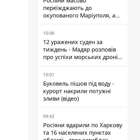
Росіяни масово
переїжджають до
окупованого Маріуполя, а
місцевих залишають без
житла
10:06
12 уражених суден за
тиждень - Мадяр розповів
про успіхи морських дронів
у Чорному та Азовському
морях
10:01
Буковель пішов під воду -
курорт накрили потужні
зливи (відео)
09:42
Росіяни вдарили по Харкову
та 16 населених пунктах