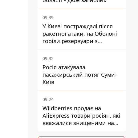
області - двоє загиблих
09:39
У Києві постраждалі після
ракетної атаки, на Оболоні
горіли резервуари з
паливом
09:32
Росія атакувала
пасажирський потяг Суми-
Київ
09:24
Wildberries продає на
AliExpress товари росіян, які
вважалися знищеними на
складах