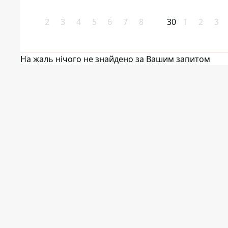
2
3
4
5
6
7
8
30
1
2
3
На жаль нічого не знайдено за Вашим запитом