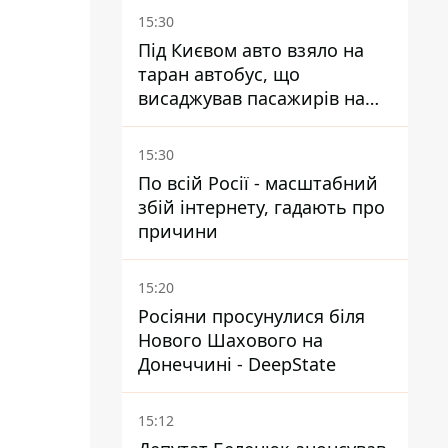
15:30
Під Києвом авто взяло на
таран автобус, що
висаджував пасажирів на
зупинці - пасажирка в
лікарні
15:30
По всій Росії - масштабний
збій інтернету, гадають про
причини
15:20
Росіяни просунулися біля
Нового Шахового на
Донеччині - DeepState
15:12