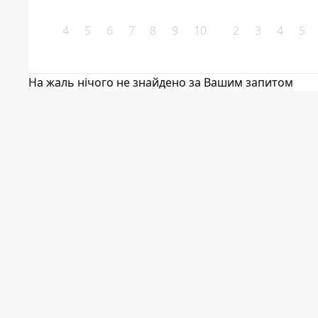
4
5
6
7
8
9
10
2
3
4
5
На жаль нічого не знайдено за Вашим запитом