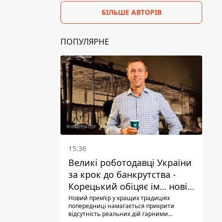
БІЛЬШЕ АВТОРІВ
ПОПУЛЯРНЕ
15:36
Великі роботодавці України
за крок до банкрутства -
Корецький обіцяє їм… нові
склади
Новий прем’єр у кращих традиціях
попередниці намагається прикрити
відсутність реальних дій гарними
словами