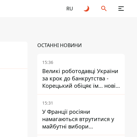
RU
ОСТАННІ НОВИНИ
15:36
Великі роботодавці України
за крок до банкрутства -
25
2026
Корецький обіцяє їм… нові
склади
15:31
У Франції росіяни
намагаються втрутитися у
майбутні вибори
президента завдяки ботам