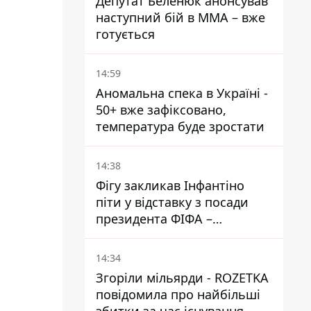
Депутат Беленюк анонсував
наступний бій в ММА – вже
готується
14:59
Аномальна спека в Україні -
50+ вже зафіксовано,
температура буде зростати
14:38
Фігу закликав Інфантіно
піти у відставку з посади
президента ФІФА –
врятувати футбол ще не
пізно
14:34
Згоріли мільярди - ROZETKA
повідомила про найбільші