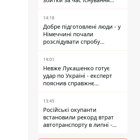
збитки за час існування
компанії
14:18
Добре підготовлені люди - у
Німеччині почали
розслідувати спробу
вдарити дроном по
українському літаку на
14:01
аеродромі Лейпцигу
Невже Лукашенко готує
удар по Україні - експерт
пояснив справжнє
призначення нової
гомельської бригади
13:45
Російські окупанти
встановили рекорд втрат
автотранспорту в липні -
майже 14 тисяч одиниць