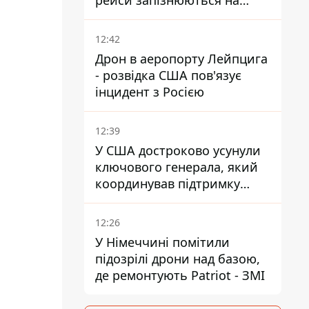
рейси запізнюються на
понад 12 годин
12:42
Дрон в аеропорту Лейпцига
- розвідка США пов'язує
інцидент з Росією
12:39
У США достроково усунули
ключового генерала, який
координував підтримку
України - причину
замовчують
12:26
У Німеччині помітили
підозрілі дрони над базою,
де ремонтують Patriot - ЗМІ