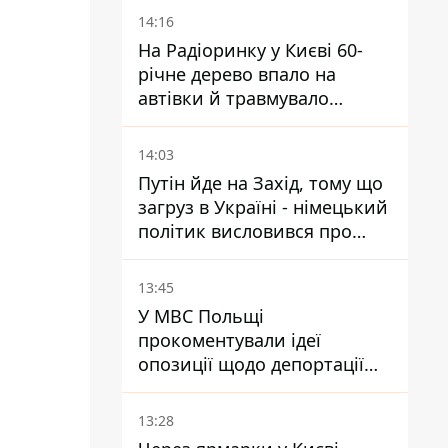
14:16
На Радіоринку у Києві 60-
річне дерево впало на
автівки й травмувало
людину - подробиці
14:03
Путін йде на Захід, тому що
загруз в Україні - німецький
політик висловився про
плани РФ
13:45
У МВС Польщі
прокоментували ідеї
опозиції щодо депортації
українських чоловіків -
абсурд і популізм
13:28