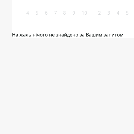
4
5
6
7
8
9
10
2
3
4
5
На жаль нічого не знайдено за Вашим запитом