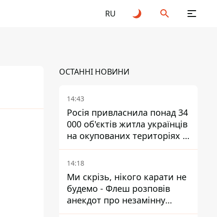
RU
ОСТАННІ НОВИНИ
14:43
Росія привласнила понад 34
000 об'єктів житла українців
25
2026
на окупованих територіях -
розслідування BBC
14:18
Ми скрізь, нікого карати не
будемо - Флеш розповів
анекдот про незамінну
роботу зв’язківців на фронті