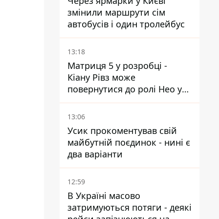
Через ярмарки у Києві
змінили маршрути сім
автобусів і один тролейбус
13:18
Матриця 5 у розробці -
Кіану Рівз може
повернутися до ролі Нео у
п'ятій частині
13:06
Усик прокоментував свій
майбутній поєдинок - нині є
два варіанти
12:59
В Україні масово
затримуються потяги - деякі