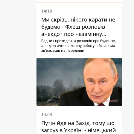
14:18
Ми скрізь, нікого карати не
будемо - Флеш розповів
анекдот про незамінну
роботу зв’язківців на фронті
Радник президента розповів про буденну,
але критично важливу роботу військових
зв'язківців на передовій
14:03
Путін йде на Захід, тому що
загруз в Україні - німецький