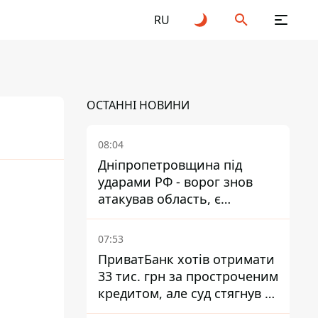
RU
ОСТАННІ НОВИНИ
08:04
Дніпропетровщина під
ударами РФ - ворог знов
25
2026
атакував область, є
руйнування та пожежі
07:53
ПриватБанк хотів отримати
33 тис. грн за простроченим
кредитом, але суд стягнув з
боржниці лише 22 тис. грн