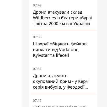
07:49
Дрони атакували склад
Wildberries в Єкатеринбурзі
- він за 2000 км від України
07:33
Шахраї обіцяють фейкові
виплати від Vodafone,
Kyivstar та lifecell
07:31
Дрони атакують
окупований Крим - у Керчі
серія вибухів, у Феодосії
пожежа
07:15