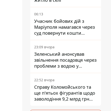
житло в селі
06:13
Учасник бойових дій з
Маріуполя намагався через
суд повернути кошти
субсидії з рахунку в
Ощадбанку - яким було
23:09 вчора
рішення
Зеленський анонсував
звільнення посадовця через
проблеми з водою у
Марганці
22:52 вчора
Справу Коломойського та
ще п'ятьох фігурантів щодо
заволодіння 9,2 млрд грн
ПриватБанку скерували до
суду