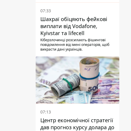
07:33
Шахраї обіцяють фейкові
виплати від Vodafone,
Kyivstar та lifecell
Кіберзлочинці розсилають фішингові
повідомлення від імені операторів, щоб
викрасти дані українців.
07:13
Центр економічної стратегії
дав прогноз курсу долара до