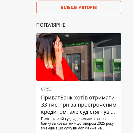
БІЛЬШЕ АВТОРІВ
ПОПУЛЯРНЕ
07:53
ПриватБанк хотів отримати
33 тис. грн за простроченим
кредитом, але суд стягнув з
боржниці лише 22 тис. грн
Полтавський суд задовольнив позов
банку за кредитним договором 2025 року,
зменшивши суму вимог майже на
третину