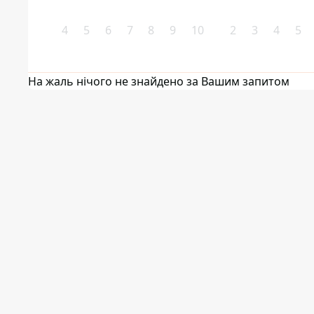
4
5
6
7
8
9
10
2
3
4
5
На жаль нічого не знайдено за Вашим запитом