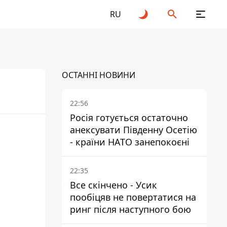
RU
ОСТАННІ НОВИНИ
22:56
Росія готується остаточно
анексувати Південну Осетію
25
2026
- країни НАТО занепокоєні
22:35
Все скінчено - Усик
пообіцяв не повертатися на
ринг після наступного бою