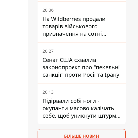
обійтися
20:36
На Wildberries продали
товарів військового
призначення на сотні
мільйонів, але удари ЗСУ
змінили ситуацію
20:27
Сенат США схвалив
законопроєкт про "пекельні
санкції" проти Росії та Ірану
20:13
Підірвали собі ноги -
окупанти масово калічать
себе, щоб уникнути штурмів
- ГУР
БІЛЬШЕ НОВИН