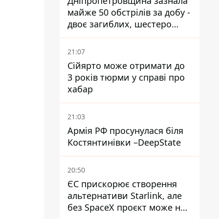
Дніпропетровщина зазнала
майже 50 обстрілів за добу -
двоє загиблих, шестеро
постраждалих
21:07
Сійярто може отримати до
3 років тюрми у справі про
хабар
21:03
Армія РФ просунулася біля
Костянтинівки –DeepState
20:50
ЄС прискорює створення
альтернативи Starlink, але
без SpaceX проєкт може не