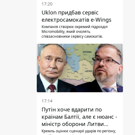
17:20
Uklon придбав сервіс
електросамокатів e-Wings
Компанія створює окремий підрозділ
Micromobility, який очолять
співзасновники сервісу самокатів.
17:14
Путін хоче вдарити по
країнам Балтії, але є нюанс -
міністр оборони Литви
зробив заяву
Кремль оцінює сценарії ударів по регіону,