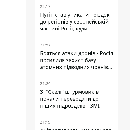
22:17
Путін став уникати поїздок
до регіонів у європейській
частині Росії, куди
регулярно долітають дрони
21:57
Бояться атаки дронів - Росія
посилила захист базу
атомних підводних човнів
за 7400 км від України
21:24
Зі "Скелі" штурмовиків
почали переводити до
інших підрозділів - ЗМІ
21:19