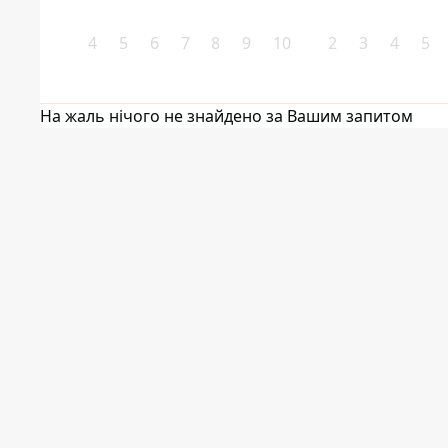
4
5
6
7
8
9
10
2
3
4
5
На жаль нічого не знайдено за Вашим запитом