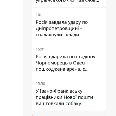
українського ФОП за слова
SUN SCRIPTION на упаковці
крему - АМКУ наклав штраф
16:11
Росія завдала удару по
Дніпропетровщині -
спалахнули склади
логістичної компанії
16:01
Росія вдарила по стадіону
Чорноморець в Одесі -
пошкоджена арена, є
постраждалий
15:58
У Івано-Франківську
працівники Нової пошти
виштовхали собаку
шваброю у 37-градусну
спеку — реакція компанії