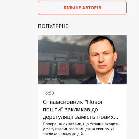
БІЛЬШЕ АВТОРІВ
ПОПУЛЯРНЕ
16:50
Співзасновник "Нової
пошти" закликав до
дерегуляції замість нових
податків - Гетманцев проти
Поперешнюк заявив, що Україна входить
у фазу взаємного знищення економік і
закликав владу до дій.