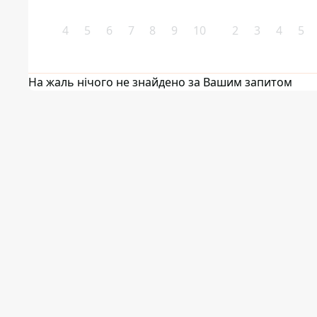
4
5
6
7
8
9
10
2
3
4
5
На жаль нічого не знайдено за Вашим запитом