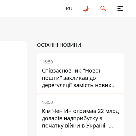
RU
ОСТАННІ НОВИНИ
16:50
Співзасновник "Нової
пошти" закликав до
25
2026
дерегуляції замість нових
податків - Гетманцев проти
16:50
Кім Чен Ин отримав 22 млрд
доларів надприбутку з
початку війни в Україні -
Bloomberg