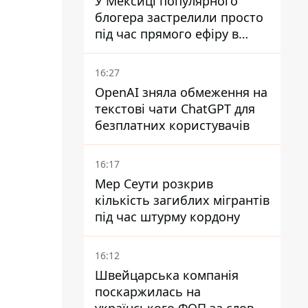
У Мексиці популярного
блогера застрелили просто
під час прямого ефіру в
TikTok
16:27
OpenAI зняла обмеження на
текстові чати ChatGPT для
безплатних користувачів
16:17
Мер Сеути розкрив
кількість загиблих мігрантів
під час штурму кордону
16:12
Швейцарська компанія
поскаржилась на