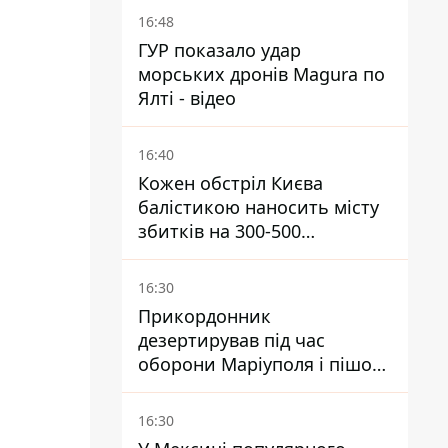
16:48
ГУР показало удар
морських дронів Magura по
Ялті - відео
16:40
Кожен обстріл Києва
балістикою наносить місту
збитків на 300-500
мільйонів - Петро
Пантелеєв
16:30
Прикордонник
дезертирував під час
оборони Маріуполя і пішов
служити в "ДНР" - йому
оголосили підозру,
16:30
загрожує довічне