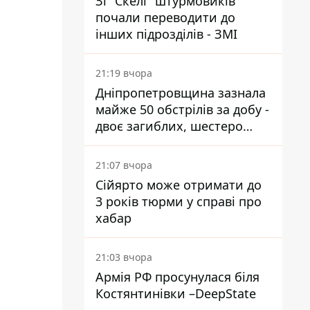
Зі "Скелі" штурмовиків
почали переводити до
інших підрозділів - ЗМІ
21:19 вчора
Дніпропетровщина зазнала
майже 50 обстрілів за добу -
двоє загиблих, шестеро
постраждалих
21:07 вчора
Сійярто може отримати до
3 років тюрми у справі про
хабар
21:03 вчора
Армія РФ просунулася біля
Костянтинівки –DeepState