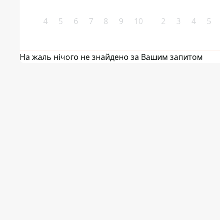
4
5
6
7
8
9
10
2
3
4
5
На жаль нічого не знайдено за Вашим запитом