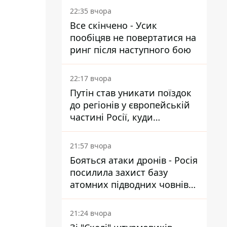
22:35 вчора
Все скінчено - Усик
пообіцяв не повертатися на
ринг після наступного бою
22:17 вчора
Путін став уникати поїздок
до регіонів у європейській
частині Росії, куди
регулярно долітають дрони
21:57 вчора
Бояться атаки дронів - Росія
посилила захист базу
атомних підводних човнів
за 7400 км від України
21:24 вчора