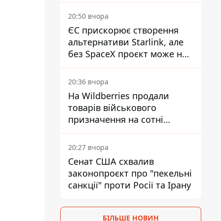
20:50 вчора
ЄС прискорює створення
альтернативи Starlink, але
без SpaceX проєкт може не
обійтися
20:36 вчора
На Wildberries продали
товарів військового
призначення на сотні
мільйонів, але удари ЗСУ
змінили ситуацію
20:27 вчора
Сенат США схвалив
законопроєкт про "пекельні
санкції" проти Росії та Ірану
БІЛЬШЕ НОВИН