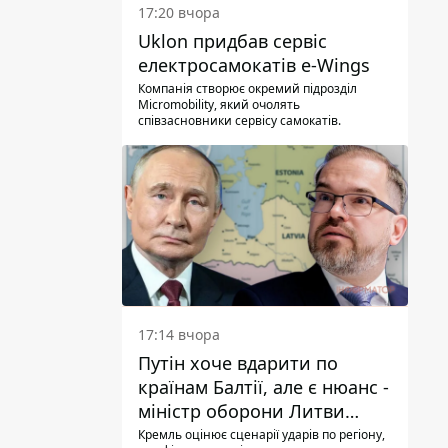
17:20 вчора
Uklon придбав сервіс
електросамокатів e-Wings
Компанія створює окремий підрозділ
Micromobility, який очолять
співзасновники сервісу самокатів.
17:14 вчора
Путін хоче вдарити по
країнам Балтії, але є нюанс -
міністр оборони Литви
зробив заяву
Кремль оцінює сценарії ударів по регіону,