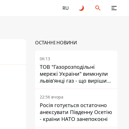
RU
ОСТАННІ НОВИНИ
06:13
ТОВ "Газорозподільні
мережі України" вимкнули
25
2026
львів'янці газ - що вирішив
суд
22:56 вчора
Росія готується остаточно
анексувати Південну Осетію
- країни НАТО занепокоєні