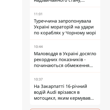
надзвичайного стану,
виїхали понад 20 тисяч
людей
11:01
Туреччина запропонувала
Україні мораторій на удари
по кораблях у Чорному морі
10:44
Маловоддя в Україні досягло
рекордних показників -
починаються обмеження
водопостачання
10:37
На Закарпатті 16-річний
водій Audi врізався в
мотоцикл, яким кермував
10-річний хлопчик