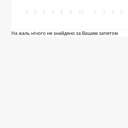
4
5
6
7
8
9
10
2
3
4
5
На жаль нічого не знайдено за Вашим запитом