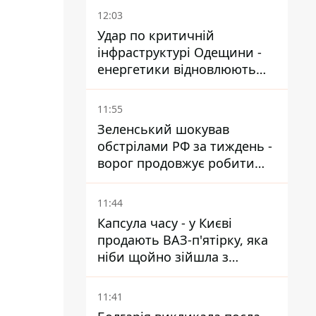
12:03
Удар по критичній
інфраструктурі Одещини -
енергетики відновлюють
світло
11:55
Зеленський шокував
обстрілами РФ за тиждень -
ворог продовжує робити
ставку на балістичний
терор
11:44
Капсула часу - у Києві
продають ВАЗ-п'ятірку, яка
ніби щойно зійшла з
конвейєра
11:41