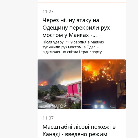
11:27
Через нічну атаку на
Одещину перекрили рух
мостом у Маяках -
подробиці від ДПСУ
Після удару РФ 9 серпня в Маяках
зупинили рух мостом, в Одесі -
відключення світла і транспорту
11:07
Масштабні лісові пожежі в
Канаді - введено режим