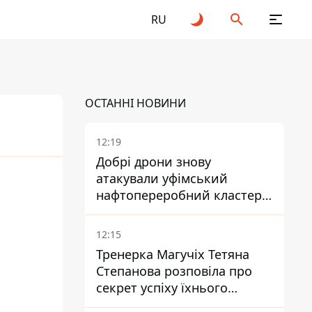
RU
ОСТАННІ НОВИНИ
12:19
Добрі дрони знову
атакували уфімський
25
2026
нафтопереробний кластер -
один упав на недобудову
12:15
Тренерка Магучіх Тетяна
Степанова розповіла про
секрет успіху їхнього
тандему