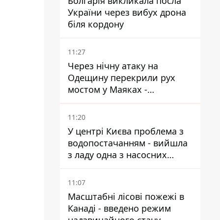
Болгарія викликала посла
України через вибух дрона
біля кордону
11:27
Через нічну атаку на
Одещину перекрили рух
мостом у Маяках -
подробиці від ДПСУ
11:20
У центрі Києва проблема з
водопостачанням - вийшла
з ладу одна з насосних
станцій
11:07
Масштабні лісові пожежі в
Канаді - введено режим