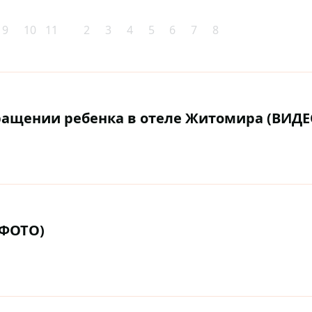
9
10
11
2
3
4
5
6
7
8
ращении ребенка в отеле Житомира (ВИДЕ
(ФОТО)