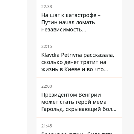
суд
22:33
На шаг к катастрофе –
Путин начал ломать
независимость
собственного Центробанка,
заставив снизить базовую
22:15
ставку
Klavdia Petrivna рассказала,
сколько денег тратит на
жизнь в Киеве и во что
вкладывает миллионы
22:00
Президентом Венгрии
может стать герой мема
Гарольд, скрывающий боль
– он возглавил народное
голосование
21:45