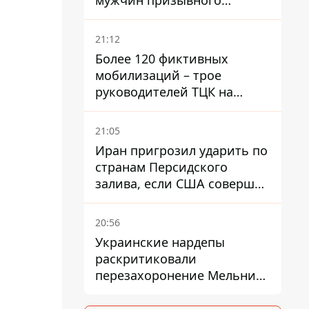
мужчин призывного
возраста - кого это может
затронуть
21:12
Более 120 фиктивных
мобилизаций – трое
руководителей ТЦК на
Волыни и Буковине
получили подозрения за
21:05
фейковые отчеты
Иран пригрозил ударить по
странам Персидского
залива, если США совершат
хотя бы одну атаку - Reuters
20:56
Украинские нардепы
раскритиковали
перезахоронение Мельника
из-за риска
дипломатической изоляции