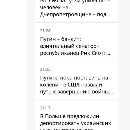
Россия за сутки убила пять
человек на
Днепропетровщине – под
ударами оказались пять
районов области
21:28
Путин – бандит:
влиятельный сенатор-
республиканец Рик Скотт
призвал Конгресс привлечь
РФ к ответственности за
21:23
войну в Украине
Путина пора поставить на
колени - в США назвали
путь к завершению войны -
National Security Journal
21:17
В Польше предложили
депортировать украинских