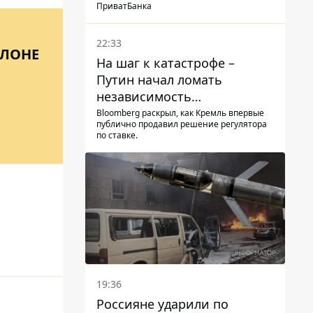
суд
ПриватБанка
22:33
АЛОНЕ
На шаг к катастрофе –
Путин начал ломать
независимость
собственного Центробанка,
Bloomberg раскрыл, как Кремль впервые
публично продавил решение регулятора
заставив снизить базовую
по ставке.
ставку
19:36
Россияне ударили по