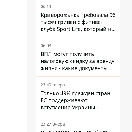
06:13
Криворожанка требовала 96
тысяч гривен с фитнес-
клуба Sport Life, который не
пускал ее в бассейн без
медицинской справки –
06:03
решение суда
ВПЛ могут получить
налоговую скидку за аренду
жилья - какие документы
подать
23:49 вчера
Только 49% граждан стран
ЕС поддерживают
вступление Украины –
результаты опроса
23:27 вчера