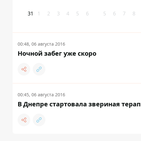
31
1
2
3
4
5
6
5
6
7
8
00:48, 06 августа 2016
Ночной забег уже скоро
00:45, 06 августа 2016
В Днепре стартовала звериная тера