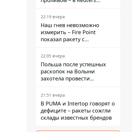
проливом – в Reuters
раскрыли детали
22:19 вчера
Наш гнев невозможно
измерить – Fire Point
показал ракету с
загадочной отметкой 723
22:05 вчера
Польша после успешных
раскопок на Волыни
захотела провести
эксгумацию в новых местах
21:51 вчера
В PUMA и Intertop говорят о
дефиците – ракеты сожгли
склады известных брендов