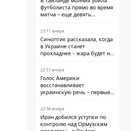
В Таиланде молния убила
футболиста прямо во время
матча – еще девять
пострадали
23:11 вчера
Синоптик рассказала, когда
в Украине станет
прохладнее – жара будет не
долго
22:57 вчера
Голос Америки
восстанавливает
украинскую речь – первые
эфиры ожидаются на
следующей неделе
22:36 вчера
Иран добился уступки по
контролю над Ормузским