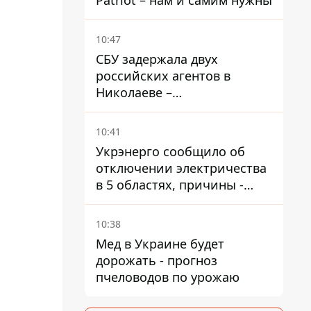
Patriot – нам и самим нужны
10:47
СБУ задержала двух
российских агентов в
Николаеве –
корректировали удары по
городу
10:41
Укрэнерго сообщило об
отключении электричества
в 5 областях, причины -
обстрелы и жара
10:38
Мед в Украине будет
дорожать - прогноз
пчеловодов по урожаю