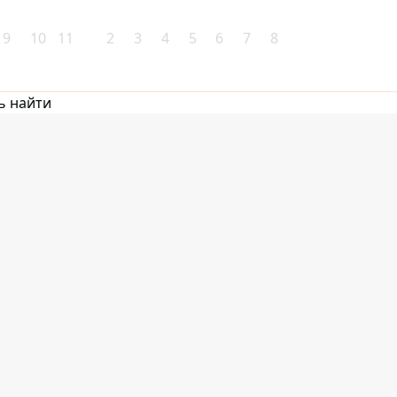
9
10
11
2
3
4
5
6
7
8
ь найти