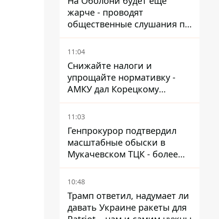
На Оболони будет еще
жарче - проводят
общественные слушания по
поводу храма УГКЦ на
Северной
11:04
Снижайте налоги и
упрощайте нормативку -
АМКУ дал Корецкому
советы по снижению цен на
топливо
11:03
Генпрокурор подтвердил
масштабные обыски в
Мукачевском ТЦК - более
1,5 тысяч списанных с
военного учета за взятки
10:48
Трамп ответил, надумает ли
давать Украине ракеты для