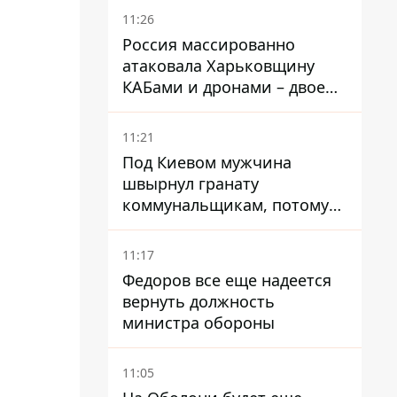
11:26
Россия массированно
атаковала Харьковщину
КАБами и дронами – двое
погибших и 19 раненых
11:21
Под Киевом мужчина
швырнул гранату
коммунальщикам, потому
что не хотел платить по
квитанциям
11:17
Федоров все еще надеется
вернуть должность
министра обороны
11:05