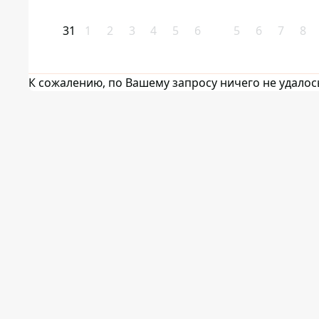
31
1
2
3
4
5
6
5
6
7
8
К сожалению, по Вашему запросу ничего не удалос