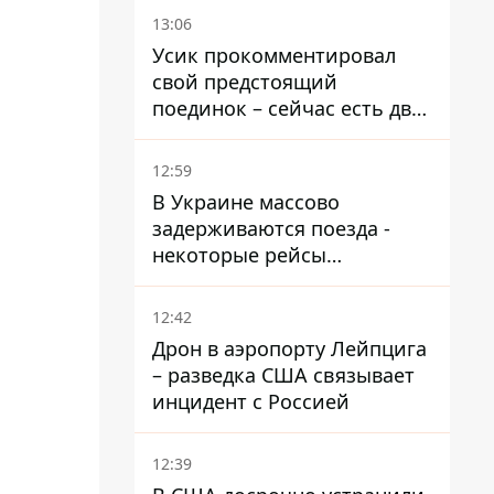
13:06
Усик прокомментировал
свой предстоящий
поединок – сейчас есть два
варианта
12:59
В Украине массово
задерживаются поезда -
некоторые рейсы
опаздывают более чем на
12 часов
12:42
Дрон в аэропорту Лейпцига
– разведка США связывает
инцидент с Россией
12:39