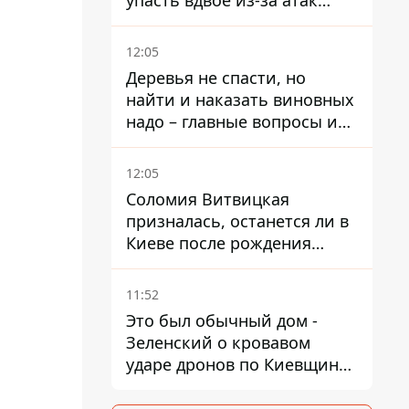
упасть вдвое из-за атак
россиян по портам
12:05
Деревья не спасти, но
найти и наказать виновных
надо – главные вопросы и
выводы из конфликта на
Теремках
12:05
Соломия Витвицкая
призналась, останется ли в
Киеве после рождения
ребенка
11:52
Это был обычный дом -
Зеленский о кровавом
ударе дронов по Киевщине,
где погибли дедушка,
бабушка и их малолетний