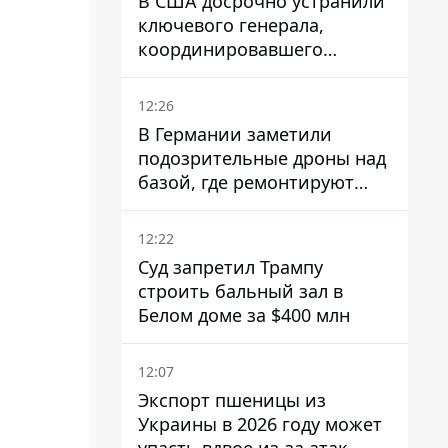
В США досрочно устранили
ключевого генерала,
координировавшего
поддержку Украины -
причину умалчивают
12:26
В Германии заметили
подозрительные дроны над
базой, где ремонтируют
Patriot - СМИ
12:22
Суд запретил Трампу
строить бальный зал в
Белом доме за $400 млн
12:07
Экспорт пшеницы из
Украины в 2026 году может