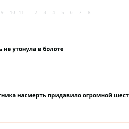
9
10
11
2
3
4
5
6
7
8
 не утонула в болоте
отника насмерть придавило огромной шес