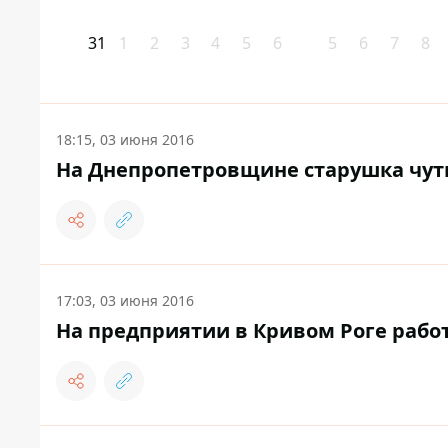
31
1
2
3
4
5
6
5
6
7
8
18:15, 03 июня 2016
На Днепропетровщине старушка чуть
17:03, 03 июня 2016
На предприятии в Кривом Роге раб