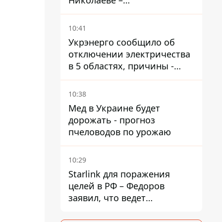
Николаеве –
корректировали удары по
городу
10:41
Укрэнерго сообщило об
отключении электричества
в 5 областях, причины -
обстрелы и жара
10:38
Мед в Украине будет
дорожать - прогноз
пчеловодов по урожаю
10:29
Starlink для поражения
целей в РФ – Федоров
заявил, что ведет
переговоры с Илоном
Маском