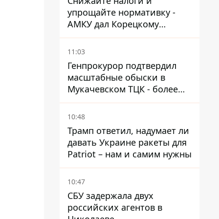
Снижайте налоги и
упрощайте нормативку -
АМКУ дал Корецкому
советы по снижению цен на
топливо
11:03
Генпрокурор подтвердил
масштабные обыски в
Мукачевском ТЦК - более
1,5 тысяч списанных с
военного учета за взятки
10:48
Трамп ответил, надумает ли
давать Украине ракеты для
Patriot – нам и самим нужны
10:47
СБУ задержала двух
российских агентов в