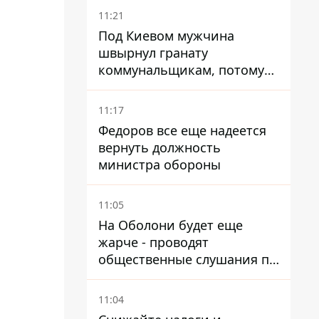
11:21
Под Киевом мужчина
швырнул гранату
коммунальщикам, потому
что не хотел платить по
квитанциям
11:17
Федоров все еще надеется
вернуть должность
министра обороны
11:05
На Оболони будет еще
жарче - проводят
общественные слушания по
поводу храма УГКЦ на
Северной
11:04