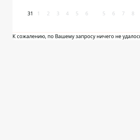
31
1
2
3
4
5
6
5
6
7
8
К сожалению, по Вашему запросу ничего не удалос