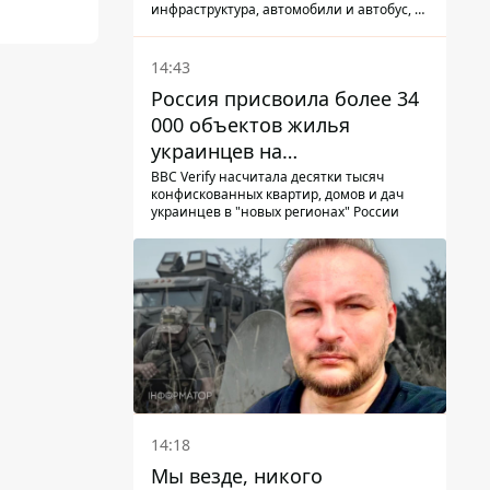
инфраструктура, автомобили и автобус, а
всего за сутки на Донетчине погиб один
человек и еще 15 получили ранения
14:43
Россия присвоила более 34
000 объектов жилья
украинцев на
оккупированных
BBC Verify насчитала десятки тысяч
конфискованных квартир, домов и дач
территориях -
украинцев в "новых регионах" России
расследование BBC
14:18
Мы везде, никого