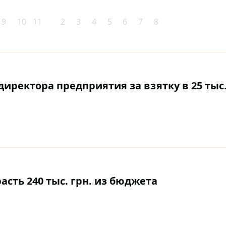
9
10
11
2
3
4
5
6
7
8
иректора предприятия за взятку в 25 тыс
сть 240 тыс. грн. из бюджета