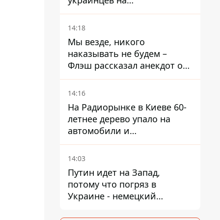
украинцев на
оккупированных
территориях -
14:18
расследование BBC
Мы везде, никого
наказывать не будем –
Флэш рассказал анекдот о
незаменимой работе
связистов на фронте
14:16
На Радиорынке в Киеве 60-
летнее дерево упало на
автомобили и
травмировало человека -
подробности
14:03
Путин идет на Запад,
потому что погряз в
Украине - немецкий
политик высказался о
планах РФ