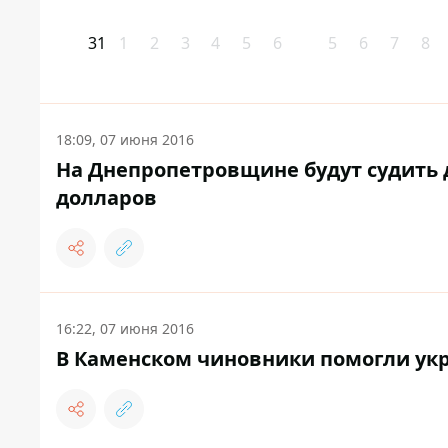
31
1
2
3
4
5
6
5
6
7
8
18:09, 07 июня 2016
На Днепропетровщине будут судить д
долларов
16:22, 07 июня 2016
В Каменском чиновники помогли укра