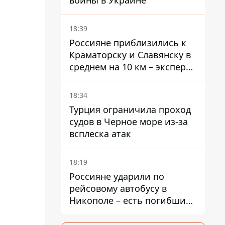
войны в Украине
18:39
Россияне приблизились к
Краматорску и Славянску в
среднем на 10 км – эксперт
предупредил об усилении
наступления
18:34
Турция ограничила проход
судов в Черное море из-за
всплеска атак
18:19
Россияне ударили по
рейсовому автобусу в
Никополе – есть погибший
и раненые