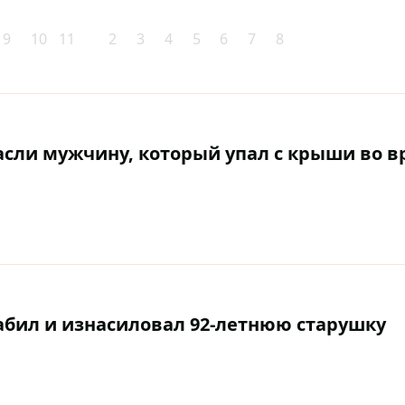
9
10
11
2
3
4
5
6
7
8
сли мужчину, который упал с крыши во в
бил и изнасиловал 92-летнюю старушку