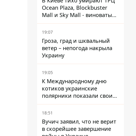
В Киеве тихо умирают ТРЦ
Ocean Plaza, Blockbuster
Mall и Sky Mall - виноваты
ленивые менеджеры и
каннибализм
19:07
Гроза, град и шквальный
ветер – непогода накрыла
Украину
19:05
К Международному дню
котиков украинские
полярники показали своих
полярников в Антарктиде
18:51
Вучич заявил, что не верит
в скорейшее завершение