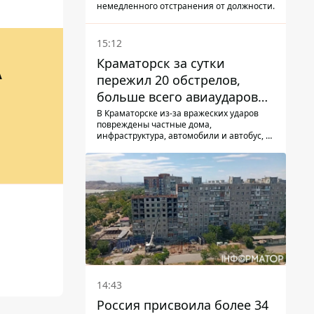
немедленного отстранения от должности.
15:12
Краматорск за сутки
А
пережил 20 обстрелов,
больше всего авиаударов
КАБ-250
В Краматорске из-за вражеских ударов
повреждены частные дома,
инфраструктура, автомобили и автобус, а
всего за сутки на Донетчине погиб один
человек и еще 15 получили ранения
14:43
Россия присвоила более 34