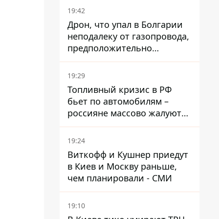
19:42
Дрон, что упал в Болгарии
неподалеку от газопровода,
предположительно
украинский - Минобороны
страны
19:29
Топливный кризис в РФ
бьет по автомобилям –
россияне массово жалуются
на поломки из-за
некачественного бензина
19:24
Виткофф и Кушнер приедут
в Киев и Москву раньше,
чем планировали - СМИ
19:10