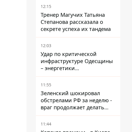
недострой
12:15
Тренер Магучих Татьяна
Степанова рассказала о
секрете успеха их тандема
12:03
Удар по критической
инфраструктуре Одесщины
– энергетики
восстанавливают свет
11:55
Зеленский шокировал
обстрелами РФ за неделю -
враг продолжает делать
ставку на баллистический
террор
11:44