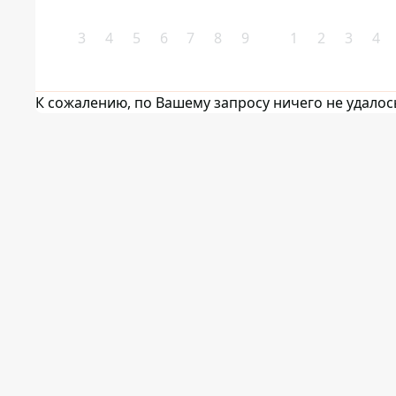
3
4
5
6
7
8
9
1
2
3
4
К сожалению, по Вашему запросу ничего не удалос