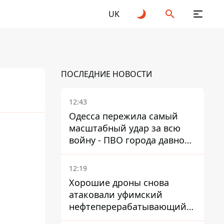
UK
ПОСЛЕДНИЕ НОВОСТИ
12:43
Одесса пережила самый
масштабный удар за всю
26
войну - ПВО города давно
нуждается в усилении
12:19
Хорошие дроны снова
атаковали уфимский
нефтеперерабатывающий
кластер – один упал на