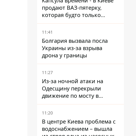
Капсула времени - в Киеве
продают ВАЗ-пятерку,
которая будто только
сошла с конвейера
11:41
Болгария вызвала посла
Украины из-за взрыва
дрона у границы
11:27
Из-за ночной атаки на
Одесщину перекрыли
движение по мосту в
Маяках - подробности от
ГНСУ
11:20
В центре Киева проблема с
водоснабжением – вышла