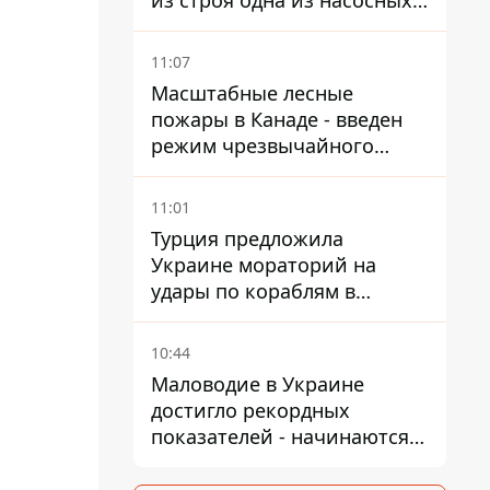
из строя одна из насосных
станций
11:07
Масштабные лесные
пожары в Канаде - введен
режим чрезвычайного
положения, выехали более
20 тысяч человек
11:01
Турция предложила
Украине мораторий на
удары по кораблям в
Черном море
10:44
Маловодие в Украине
достигло рекордных
показателей - начинаются
ограничения
водоснабжения