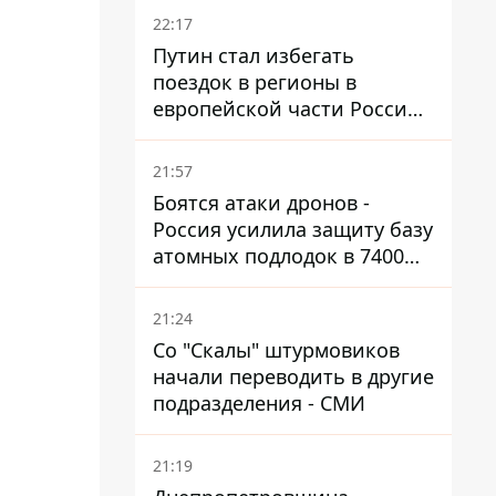
22:17
Путин стал избегать
поездок в регионы в
европейской части России,
куда регулярно долетают
дроны
21:57
Боятся атаки дронов -
Россия усилила защиту базу
атомных подлодок в 7400
км от Украины
21:24
Со "Скалы" штурмовиков
начали переводить в другие
подразделения - СМИ
21:19