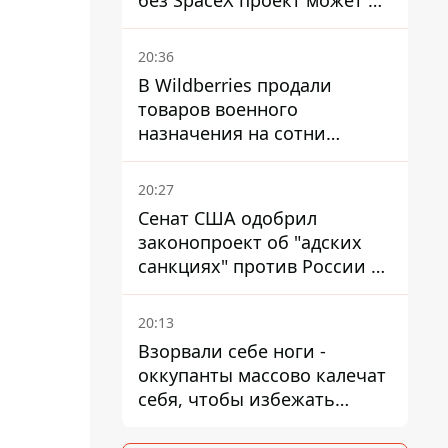
без SpaceX проект может не
обойтись
20:36
В Wildberries продали
товаров военного
назначения на сотни
миллионов, но удары ВСУ
изменили ситуацию
20:27
Сенат США одобрил
законопроект об "адских
санкциях" против России и
Ирана
20:13
Взорвали себе ноги -
оккупанты массово калечат
себя, чтобы избежать
штурмов - ГУР