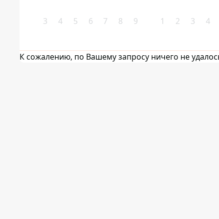
3
4
5
6
7
8
9
1
2
3
4
К сожалению, по Вашему запросу ничего не удалос