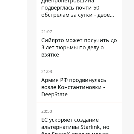
Днепропетровщина
подверглась почти 50
обстрелам за сутки - двое
погибших, шесть
пострадавших
21:07
Сийярто может получить до
3 лет тюрьмы по делу о
взятке
21:03
Армия РФ продвинулась
возле Константиновки -
DeepState
20:50
ЕС ускоряет создание
альтернативы Starlink, но