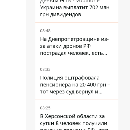
Деньги есть - Vodafone
Украина выплатит 702 млн
грн дивидендов
08:48
На Днепропетровщине из-
за атаки дронов РФ
пострадал человек, есть
пожары и повреждения
08:33
Полиция оштрафовала
пенсионера на 20 400 грн –
тот через суд вернул и
деньги, и получил 3 тыс.
грн морального вреда
08:25
В Херсонской области за
сутки 8 человек получили