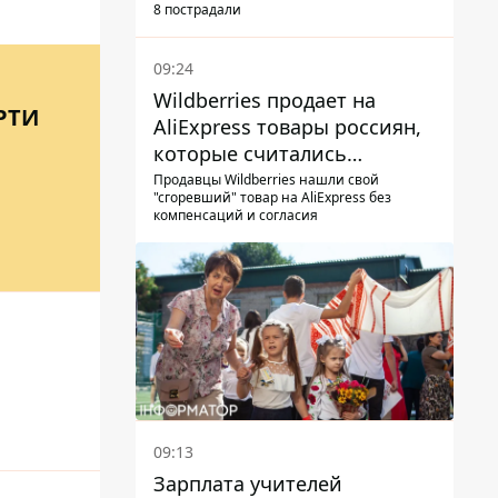
8 пострадали
09:24
Wildberries продает на
РТИ
AliExpress товары россиян,
которые считались
уничтоженными на складах
Продавцы Wildberries нашли свой
"сгоревший" товар на AliExpress без
компенсаций и согласия
09:13
Зарплата учителей