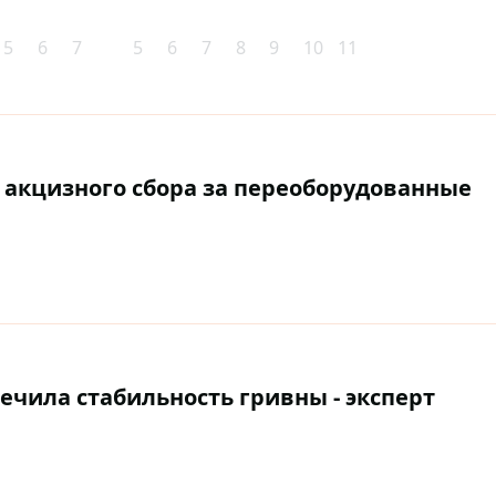
5
6
7
5
6
7
8
9
10
11
 акцизного сбора за переоборудованные
ечила стабильность гривны - эксперт