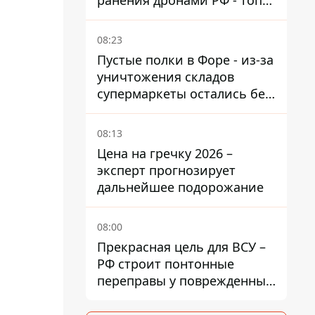
ранения дронами РФ - топ
опасных районов
08:23
Пустые полки в Форе - из-за
уничтожения складов
супермаркеты остались без
ассортимента
08:13
Цена на гречку 2026 –
эксперт прогнозирует
дальнейшее подорожание
08:00
Прекрасная цель для ВСУ –
РФ строит понтонные
переправы у поврежденных
мостов на ТОТ