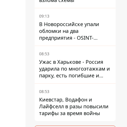
взлома схемы
09:13
В Новороссийске упали
обломки на два
предприятия - OSINT-
каналы предполагают удар
по порту
08:53
Ужас в Харькове - Россия
ударила по многоэтажкам и
парку, есть погибшие и
раненые
08:53
Киевстар, Водафон и
Лайфселл в разы повысили
тарифы за время войны