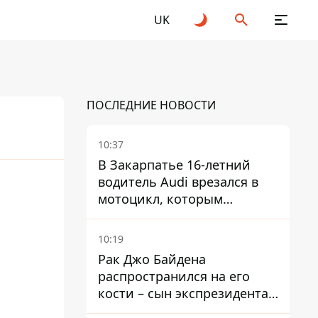
UK
ПОСЛЕДНИЕ НОВОСТИ
10:37
В Закарпатье 16-летний
водитель Audi врезался в
26
мотоцикл, которым
управлял 10-летний
мальчик
10:19
Рак Джо Байдена
распространился на его
кости – сын экспрезидента
США рассказал, что болезнь