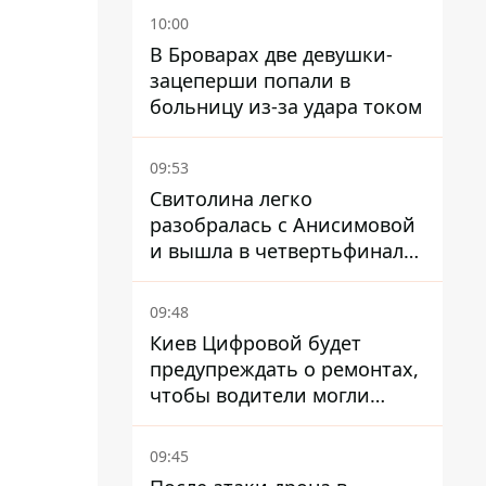
отца прогрессирует
10:00
В Броварах две девушки-
зацеперши попали в
больницу из-за удара током
09:53
Свитолина легко
разобралась с Анисимовой
и вышла в четвертьфинал
турнира в Торонто
09:48
Киев Цифровой будет
предупреждать о ремонтах,
чтобы водители могли
избегать участков с
пробками
09:45