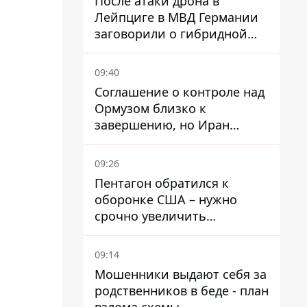
После атаки дрона в
Лейпциге в МВД Германии
заговорили о гибридной
войне – мы ежедневно цель
09:40
Соглашение о контроле над
Ормузом близко к
завершению, но Иран
выдвинул новые
требования – СМИ
09:26
раскрыли подробности
Пентагон обратился к
оборонке США – нужно
срочно увеличить
производство вооружений
09:14
Мошенники выдают себя за
родственников в беде - план