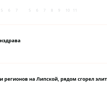
5
6
7
5
6
7
8
9
10
11
нздрава
 регионов на Липской, рядом сгорел эли