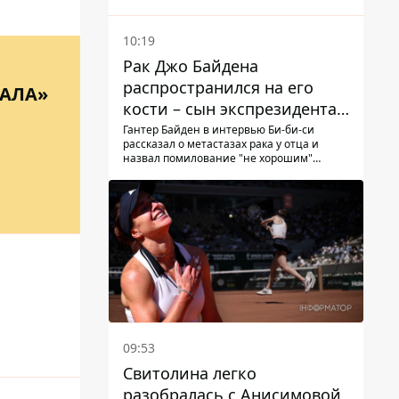
мальчик
10:19
Рак Джо Байдена
распространился на его
ВАЛА»
кости – сын экспрезидента
США рассказал, что болезнь
Гантер Байден в интервью Би-би-си
рассказал о метастазах рака у отца и
отца прогрессирует
назвал помилование "не хорошим"
решением
09:53
Свитолина легко
разобралась с Анисимовой