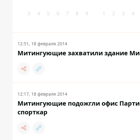
3
4
5
6
7
8
9
1
2
3
4
12:51, 18 февраля 2014
Митингующие захватили здание Ми
12:17, 18 февраля 2014
Митингующие подожгли офис Партии
спорткар