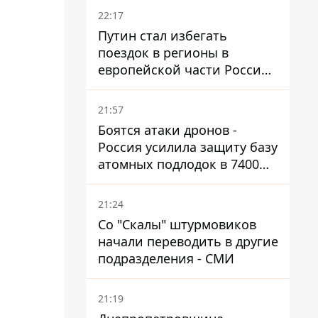
22:17
Путин стал избегать
поездок в регионы в
европейской части России,
куда регулярно долетают
дроны
21:57
Боятся атаки дронов -
Россия усилила защиту базу
атомных подлодок в 7400
км от Украины
21:24
Со "Скалы" штурмовиков
начали переводить в другие
подразделения - СМИ
21:19