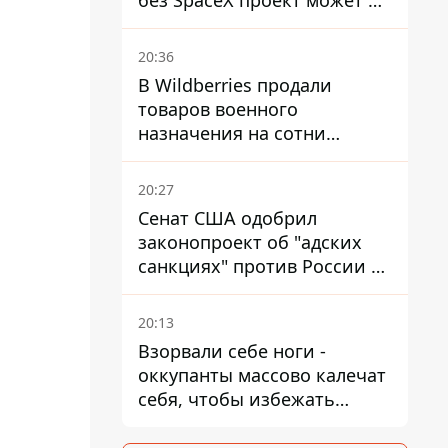
без SpaceX проект может не
обойтись
20:36
В Wildberries продали
товаров военного
назначения на сотни
миллионов, но удары ВСУ
изменили ситуацию
20:27
Сенат США одобрил
законопроект об "адских
санкциях" против России и
Ирана
20:13
Взорвали себе ноги -
оккупанты массово калечат
себя, чтобы избежать
штурмов - ГУР