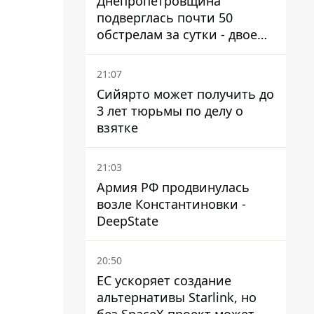
Днепропетровщина
подверглась почти 50
обстрелам за сутки - двое
погибших, шесть
пострадавших
21:07
Сийярто может получить до
3 лет тюрьмы по делу о
взятке
21:03
Армия РФ продвинулась
возле Константиновки -
DeepState
20:50
ЕС ускоряет создание
альтернативы Starlink, но