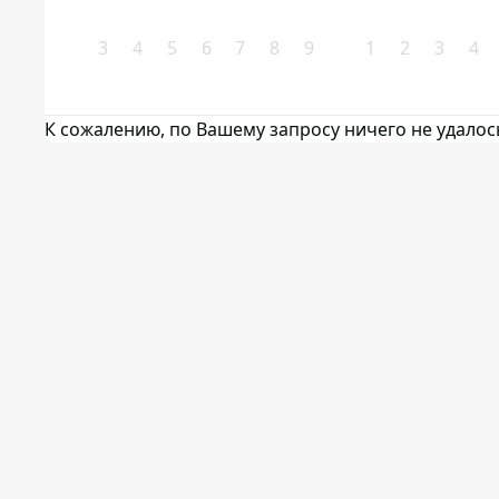
3
4
5
6
7
8
9
1
2
3
4
К сожалению, по Вашему запросу ничего не удалос