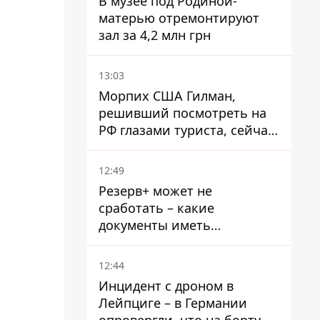
В музее под Родиной-
матерью отремонтируют
зал за 4,2 млн грн
13:03
Морпих США Гилман,
решивший посмотреть на
РФ глазами туриста, сейчас
при смерти в тюрьме, где
его пытали и делали
12:49
инъекции
Резерв+ может не
сработать – какие
документы иметь
мужчинам, чтобы не
попасть в ТЦК
12:44
Инцидент с дроном в
Лейпциге – в Германии