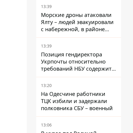
Троещины Бахматова
13:39
Морские дроны атаковали
Ялту – людей эвакуировали
с набережной, в районе
порта сообщают о пожаре
13:39
Позиция гендиректора
Укрпочты относительно
требований НБУ содержит
серьезные нестыковки –
депутат Ольга Василевская-
13:20
Смаглюк
На Одесчине работники
ТЦК избили и задержали
полковника СБУ – военный
13:06