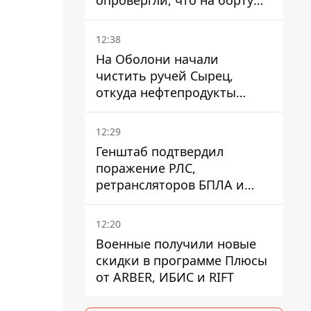
опровергли, что на борту
украинского самолета были
оружие и боеприпасы
12:38
На Оболони начали
чистить ручей Сырец,
откуда нефтепродукты
попадали в озера
12:29
Генштаб подтвердил
поражение РЛС,
ретрансляторов БПЛА и
других военных объектов
РФ в Крыму и на юге
12:20
Военные получили новые
скидки в программе Плюсы
от ARBER, ИБИС и RIFT