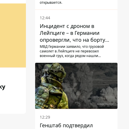
попасть в ТЦК
открывается.
12:44
Инцидент с дроном в
Лейпциге – в Германии
опровергли, что на борту
украинского самолета были
МВД Германии заявило, что грузовой
самолет в Лейпциге не перевозил
оружие и боеприпасы
военный груз, когда рядом нашли
беспилотник
ку
12:29
Генштаб подтвердил