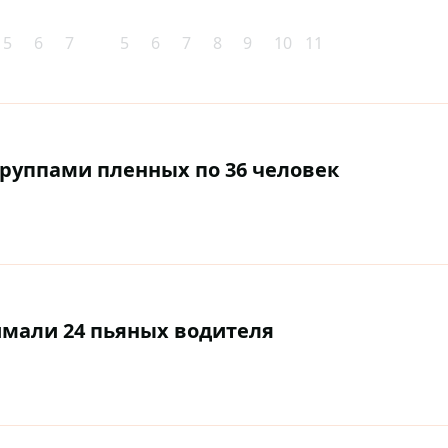
5
6
7
5
6
7
8
9
10
11
группами пленных по 36 человек
ймали 24 пьяных водителя