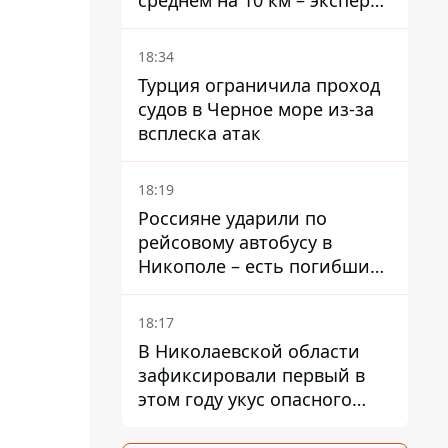
среднем на 10 км – эксперт
предупредил об усилении
наступления
18:34
Турция ограничила проход
судов в Черное море из-за
всплеска атак
18:19
Россияне ударили по
рейсовому автобусу в
Никополе – есть погибший
и раненые
18:17
В Николаевской области
зафиксировали первый в
этом году укус опасного
каракурта