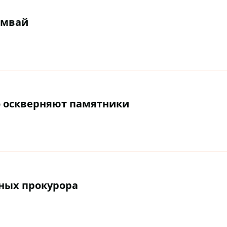
амвай
о оскверняют памятники
ных прокурора