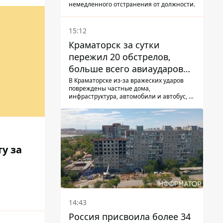
немедленного отстранения от должности.
15:12
Краматорск за сутки
пережил 20 обстрелов,
больше всего авиаударов
КАБ-250
В Краматорске из-за вражеских ударов
повреждены частные дома,
инфраструктура, автомобили и автобус, а
всего за сутки на Донетчине погиб один
человек и еще 15 получили ранения
у за
14:43
Россия присвоила более 34