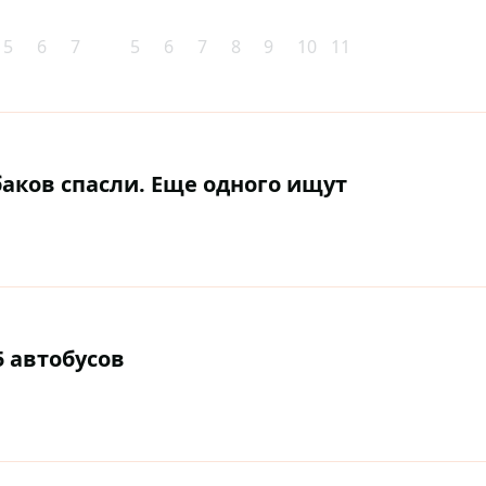
5
6
7
5
6
7
8
9
10
11
аков спасли. Еще одного ищут
5 автобусов