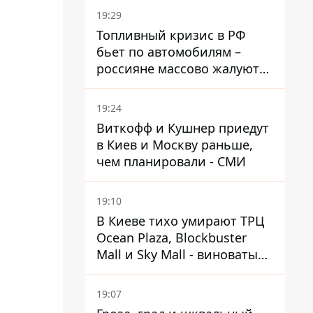
страны
19:29
Топливный кризис в РФ
бьет по автомобилям –
россияне массово жалуются
на поломки из-за
некачественного бензина
19:24
Виткофф и Кушнер приедут
в Киев и Москву раньше,
чем планировали - СМИ
19:10
В Киеве тихо умирают ТРЦ
Ocean Plaza, Blockbuster
Mall и Sky Mall - виноваты
ленивые менеджеры и
каннибализм
19:07