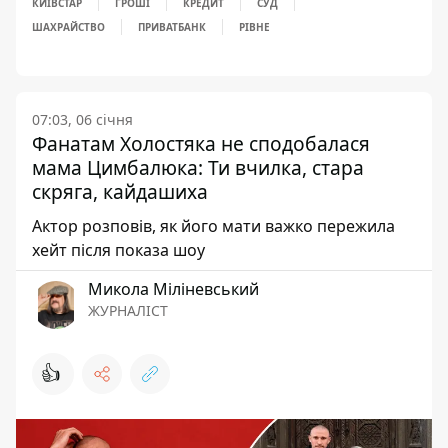
КИЇВСТАР
ГРОШІ
КРЕДИТ
СУД
ШАХРАЙСТВО
ПРИВАТБАНК
РІВНЕ
07:03, 06 січня
Фанатам Холостяка не сподобалася
мама Цимбалюка: Ти вчилка, стара
скряга, кайдашиха
Актор розповів, як його мати важко пережила
хейт після показа шоу
Микола Міліневський
ЖУРНАЛІСТ
👍