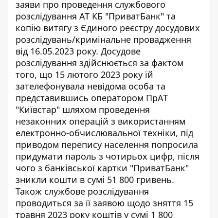
заяви про проведення службового
розслідування АТ КБ "ПриватБанк" та
копію витягу з Єдиного реєстру досудових
розслідувань/кримінальне провадження
від 16.05.2023 року. Досудове
розслідування здійснюється за фактом
того, що 15 лютого 2023 року їй
зателефонувала невідома особа та
представившись
оператором ПрАТ
"Київстар" шляхом
проведення
незаконних операцій з використанням
електронно-обчислювальної техніки, під
приводом перепису населення попросила
придумати пароль з чотирьох цифр, після
чого з банківської картки "ПриватБанк"
зникли кошти в сумі 51 800 гривень.
Також службове розслідування
проводиться за її заявою щодо зняття 15
травня 2023 року коштів у сумі 1 800