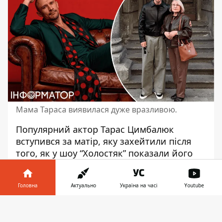
Мама Тараса виявилася дуже вразливою.
Популярний актор
Тарас Цимбалюк
вступився за матір, яку захейтили після
того, як у шоу “
Холостяк
” показали його
батьків. Більшість образ дісталися саме
матері. Зірці довелося пояснювати
Головна
Актуально
Україна на часі
Youtube
глядачам, чому вона поводила себе,
можливо, не дуже адекватно. Про це він
Інформатор у
Завантажити
розповів в інтерв’ю на YouTube-платформі
телефоні
👉