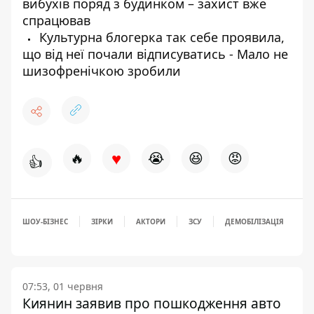
вибухів поряд з будинком – захист вже
спрацював
Культурна блогерка так себе проявила,
що від неї почали відписуватись - Мало не
шизофренічкою зробили
♥
🔥
😭
😆
😡
👍
ШОУ-БІЗНЕС
ЗІРКИ
АКТОРИ
ЗСУ
ДЕМОБІЛІЗАЦІЯ
07:53, 01 червня
Киянин заявив про пошкодження авто