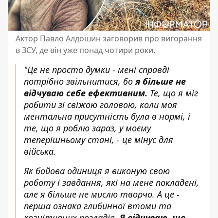
Актор Павло Алдошин заговорив про вигорання
в ЗСУ, де він уже понад чотири роки.
"Це не просто думки - мені справді
потрібно звільнитися, бо
я більше не
відчуваю себе ефективним.
Те, що я міг
робити зі свіжою головою, коли моя
ментальна присутність була в нормі, і
те, що я роблю зараз, у моєму
теперішньому стані, - це мінус для
війська.
Як бойова одиниця я виконую свою
роботу і завдання, які на мене покладені,
але я більше не мислю творчо. А це -
перша ознака глибинної втоми та
когнітивних розладів.
Я відчуваю, що...