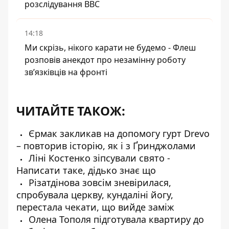
розслідування BBC
14:18
Ми скрізь, нікого карати не будемо - Флеш
розповів анекдот про незамінну роботу
зв’язківців на фронті
ЧИТАЙТЕ ТАКОЖ:
Єрмак закликав на допомогу гурт Drevo
– повторив історію, як і з Ґринджолами
Ліні Костенко зіпсували свято -
Написати таке, дідько знає що
Різатдінова зовсім зневірилася,
спробувала церкву, кундаліні йогу,
перестала чекати, що вийде заміж
Олена Тополя підготувала квартиру до