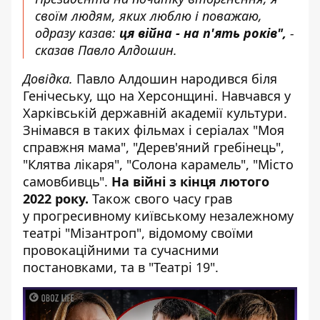
своїм людям, яких люблю і поважаю,
одразу казав:
ця війна - на п'ять років",
-
сказав Павло Алдошин.
Довідка.
Павло Алдошин народився біля
Генічеську, що на Херсонщині. Навчався у
Харківській державній академії культури.
Знімався в таких фільмах і серіалах "Моя
справжня мама", "Дерев'яний гребінець",
"Клятва лікаря", "Солона карамель", "Місто
самовбивць".
На війні з кінця лютого
2022 року.
Також свого часу грав
у прогресивному київському незалежному
театрі "Мізантроп", відомому своїми
провокаційними та сучасними
постановками, та в "Театрі 19".