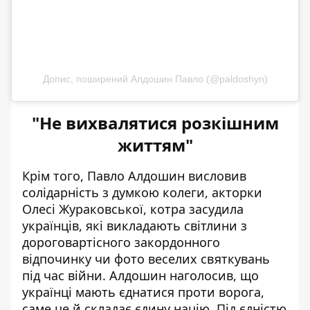
Допис, поширений Алдошин Павло (@paldoshyn)
"Не вихвалятися розкішним
життям"
Крім того, Павло Алдошин висловив
солідарність з думкою колеги,
акторки
Олесі Жураковської, котра засудила
українців, які викладають світлини з
дороговартісного закордонного
відпочинку
чи фото веселих святкувань
під час війни. Алдошин наголосив, що
українці мають єднатися проти ворога,
саме це й складає єдину націю. Під єдністю