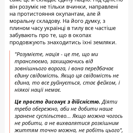
він розуміє не тільки вчинки, направлені
на протистояння окупантам, але й
моральну складову. На його думку, з
плином часу українці в тилу все частіше
забувають про те, що в окопах
продовжують знаходитись їхні земляки.
"Розумієте, нація - це те, що ми
транслюємо, захищаючись від
зовнішнього ворога, і вона передбачає
єдину свідомість. Якщо ця свідомість не
єдина, то все руйнується, стає фейком, і
ніякої нації немає.
Це просто дисонує з дійсністю.
Діяти
треба обережно, аби не добити наше
зранене суспільство... Якщо можна чогось
не робити, а не вихвалятися розкішним
життям точно можна, не робіть цього",