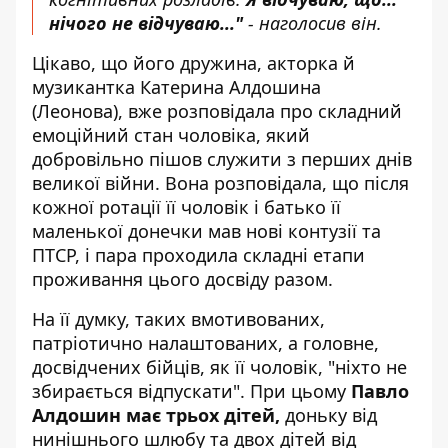
нічого не відчуваю..."
- наголосив він.
Цікаво, що його дружина, акторка й
музикантка Катерина Алдошина
(Леонова), вже розповідала про складний
емоційний стан чоловіка, який
добровільно пішов служити з перших днів
великої війни. Вона розповідала, що після
кожної ротації її чоловік і батько її
маленької донечки мав нові контузії та
ПТСР, і пара проходила складні етапи
проживання цього досвіду разом.
На її думку, таких вмотивованих,
патріотично налаштованих, а головне,
досвідчених бійців, як її чоловік, "ніхто не
збирається відпускати". При цьому
Павло
Алдошин має трьох дітей,
доньку від
нинішнього шлюбу та двох дітей від