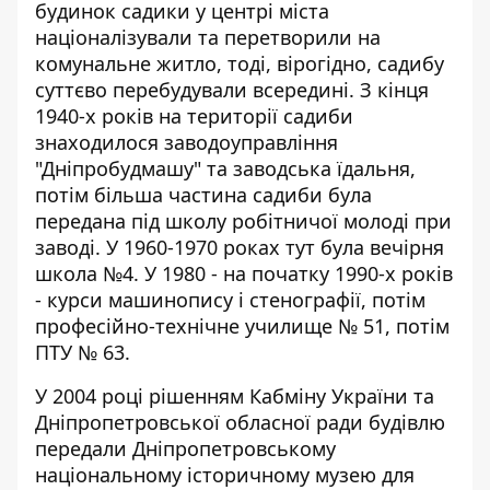
будинок садики у центрі міста
націоналізували
та перетворили на
комунальне житло, тоді, вірогідно, садибу
суттєво перебудували всередині. З кінця
1940-х років на території садиби
знаходилося заводоуправління
"Дніпробудмашу" та заводська їдальня,
потім більша частина садиби була
передана під школу робітничої молоді при
заводі. У 1960-1970 роках тут була вечірня
школа №4. У 1980 - на початку 1990-х років
- курси машинопису і стенографії, потім
професійно-технічне училище № 51, потім
ПТУ № 63.
У 2004 році рішенням Кабміну України та
Дніпропетровської обласної ради будівлю
передали Дніпропетровському
національному історичному музею для