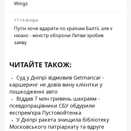
Wings
17:14 вчора
Путін хоче вдарити по країнам Балтії, але є
нюанс - міністр оборони Литви зробив
заяву
ЧИТАЙТЕ ТАКОЖ:
Суд у Дніпрі відмовив Getmancar -
каршеринг не довів вину клієнтки у
пошкодженні авто
Віддав 7 млн гривень шахраям -
псевдопрацівники СБУ обдурили
експрем'єра Пустовойтенка
У Дніпрі ракета знищила бібліотеку
Московського патріархату та вдруге