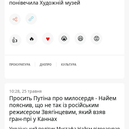
понівечила Художній музей
♥
🔥
😭
😆
😡
👍
ПРОКУРАТУРА
ДНІПРО
КУЛЬТУРА
10:28, 25 травня
Просить Путіна про милосердя - Найем
пояснив, що не так із російським
режисером Звягінцевим, який взяв
гран-прі у Каннах
Український політик Мустафа Найєм відреагував