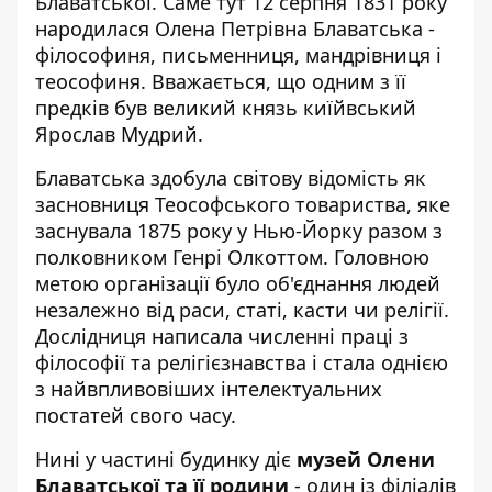
Блаватської. Саме тут 12 серпня 1831 року
народилася
Олена Петрівна Блаватська
-
філософиня, письменниця, мандрівниця і
теософиня. Вважається, що одним з її
предків був великий князь киїйвський
Ярослав Мудрий.
Блаватська здобула світову відомість як
засновниця Теософського товариства, яке
заснувала 1875 року у Нью-Йорку разом з
полковником Генрі Олкоттом. Головною
метою організації було об'єднання людей
незалежно від раси, статі, касти чи релігії.
Дослідниця написала численні праці з
філософії та релігієзнавства і стала однією
з найвпливовіших інтелектуальних
постатей свого часу.
Нині у частині будинку діє
музей Олени
Блаватської та її родини
- один із філіалів