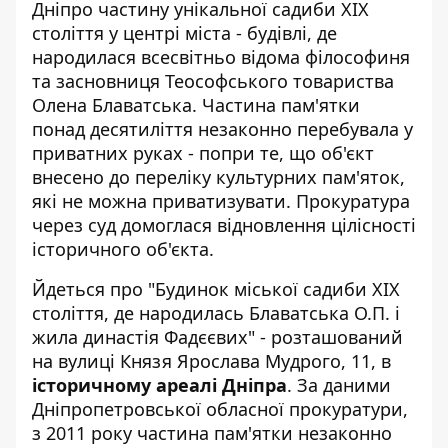
Дніпро частину унікальної садиби XIX
століття у центрі міста - будівлі, де
народилася всесвітньо відома філософиня
та засновниця Теософського товариства
Олена Блаватська. Частина пам'ятки
понад десятиліття незаконно перебувала у
приватних руках - попри те, що об'єкт
внесено до переліку культурних пам'яток,
які не можна приватизувати. Прокуратура
через суд домоглася відновлення цілісності
історичного об'єкта.
Йдеться про "Будинок міської садиби XIX
століття, де народилась Блаватська О.П. і
жила династія Фадєєвих" - розташований
на вулиці Князя Ярослава Мудрого, 11, в
історичному ареалі Дніпра
. За даними
Дніпропетровської обласної прокуратури
,
з 2011 року частина пам'ятки незаконно