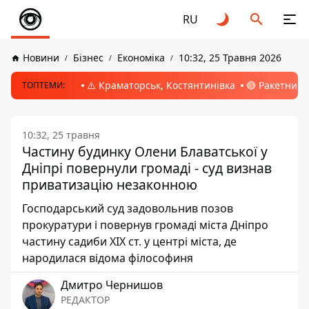
RU
Новини
Бізнес
Економіка
10:32, 25 Травня 2026
⚠️ Краматорськ, Костянтинівка
🔴 Ракетний 
ТОПТЕМИ:
10:32, 25 травня
Частину будинку Олени Блаватської у
Дніпрі повернули громаді - суд визнав
приватизацію незаконною
Господарський суд задовольнив позов
прокуратури і повернув громаді міста Дніпро
частину садиби XIX ст. у центрі міста, де
народилася відома філософиня
Дмитро Чернишов
РЕДАКТОР