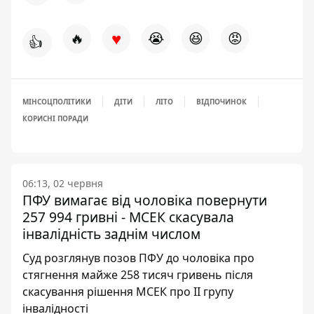
♥
🔥
😭
😆
😡
👍
МІНСОЦПОЛІТИКИ
ДІТИ
ЛІТО
ВІДПОЧИНОК
КОРИСНІ ПОРАДИ
06:13, 02 червня
ПФУ вимагає від чоловіка повернути
257 994 гривні - МСЕК скасувала
інвалідність заднім числом
Суд розглянув позов ПФУ до чоловіка про
стягнення майже 258 тисяч гривень після
скасування рішення МСЕК про II групу
інвалідності