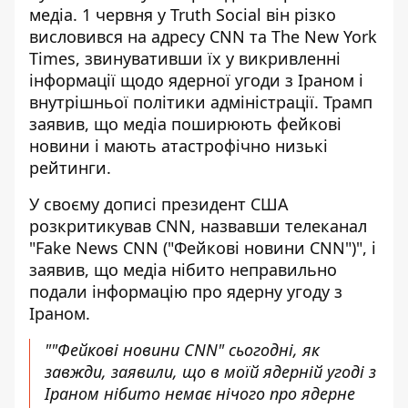
медіа
. 1 червня у Truth Social він різко
висловився на адресу CNN та The New York
Times, звинувативши їх у викривленні
інформації щодо ядерної угоди з Іраном і
внутрішньої політики адміністрації. Трамп
заявив, що медіа поширюють фейкові
новини і мають атастрофічно низькі
рейтинги.
У своєму дописі президент США
розкритикував CNN, назвавши телеканал
"Fake News CNN ("Фейкові новини CNN")", і
заявив, що медіа нібито неправильно
подали інформацію про ядерну угоду з
Іраном.
""Фейкові новини CNN" сьогодні, як
завжди, заявили, що в моїй ядерній угоді з
Іраном нібито немає нічого про ядерне