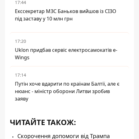
17:44
Екссекретар МЗС Баньков вийшов із СІЗО
під заставу у 10 млн грн
17:20
Uklon придбав сервіс електросамокатів e-
Wings
17:14
Путін хоче вдарити по країнам Балтії, але є
нюанс - міністр оборони Литви зробив
заяву
ЧИТАЙТЕ ТАКОЖ:
Скорочення допомоги від Трампа