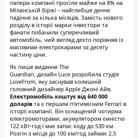
папери компанії просіли майже на 8% на
Міланській біржі – найглибше денне
падіння за кілька місяців. Замість нового
розділу в історії марки інвестори та
фанати побачили суперечливий
автомобіль, чий вигляд дехто порівняв із
масовими електрокарами за десяту
частину ціни.
Як
пише видання The
Guardian
, дизайн Luce розробила студія
LoveFrom, яку заснував колишній
головний дизайнер Apple Джоні Айв.
Електромобіль коштує від 640 000
доларів
та є першим п'ятимісним Ferrari в
історії компанії. Він оснащений чотирма
електромоторами, акумулятором ємністю
122 кВт·год і має запас ходу до 530 км.
Розгін з місця до 100 км/год займає 2,5