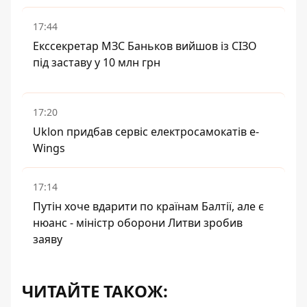
17:44
Екссекретар МЗС Баньков вийшов із СІЗО
під заставу у 10 млн грн
17:20
Uklon придбав сервіс електросамокатів e-
Wings
17:14
Путін хоче вдарити по країнам Балтії, але є
нюанс - міністр оборони Литви зробив
заяву
ЧИТАЙТЕ ТАКОЖ: