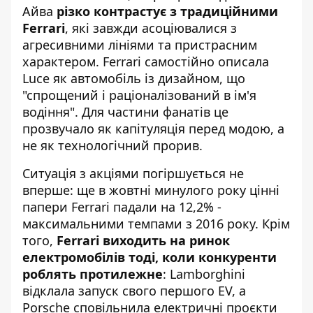
Айва
різко контрастує з традиційними
Ferrari
, які завжди асоціювалися з
агресивними лініями та пристрасним
характером. Ferrari самостійно описала
Luce як автомобіль із дизайном, що
"спрощений і раціоналізований в ім'я
водіння". Для частини фанатів це
прозвучало як капітуляція перед модою, а
не як технологічний прорив.
Ситуація з акціями погіршується не
вперше: ще в жовтні минулого року цінні
папери Ferrari падали на 12,2% -
максимальними темпами з 2016 року. Крім
того,
Ferrari виходить на ринок
електромобілів тоді, коли конкуренти
роблять протилежне
: Lamborghini
відклала запуск свого першого EV, а
Porsche сповільнила електричні проєкти