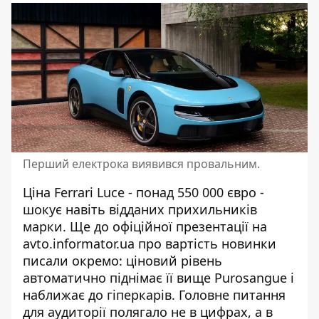
Перший електрока виявився провальним.
Ціна Ferrari Luce - понад 550 000 євро -
шокує навіть відданих прихильників
марки. Ще до офіційної презентації на
avto.informator.ua про вартість новинки
писали окремо: ціновий рівень
автоматично піднімає її вище Purosangue і
наближає до гіперкарів. Головне питання
для аудиторії полягало не в цифрах, а в