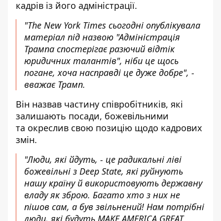
кадрів із його адміністрації.
"The New York Times сьогодні опублікувала
матеріал під назвою "Адміністрація
Трампа спостерігає разючий відтік
юридичних талантів", ніби це щось
погане, хоча насправді це дуже добре", -
вважає Трамп.
Він назвав частину співробітників, які
залишають посади, божевільними
та окреслив свою позицію щодо кадрових
змін.
"Люди, які йдуть, - це радикальні ліві
божевільні з Deep State, які руйнують
нашу країну й використовують державну
владу як зброю. Багато хто з них не
пішов сам, а був звільнений! Нам потрібні
люди, які будуть MAKE AMERICA GREAT