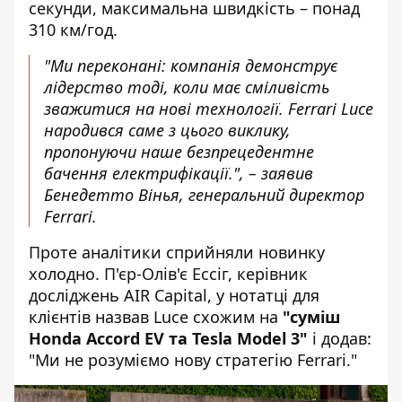
секунди, максимальна швидкість – понад
310 км/год.
"Ми переконані: компанія демонструє
лідерство тоді, коли має сміливість
зважитися на нові технології. Ferrari Luce
народився саме з цього виклику,
пропонуючи наше безпрецедентне
бачення електрифікації.", – заявив
Бенедетто Вінья, генеральний директор
Ferrari.
Проте аналітики сприйняли новинку
холодно. П'єр-Олів'є Ессіг, керівник
досліджень AIR Capital, у нотатці для
клієнтів назвав Luce схожим на
"суміш
Honda Accord EV та Tesla Model 3"
і додав:
"Ми не розуміємо нову стратегію Ferrari."