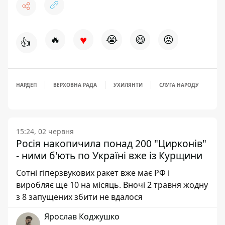
♥
🔥
😭
😆
😡
👍
НАРДЕП
ВЕРХОВНА РАДА
УХИЛЯНТИ
СЛУГА НАРОДУ
15:24, 02 червня
Росія накопичила понад 200 "Цирконів"
- ними б'ють по Україні вже із Курщини
Сотні гіперзвукових ракет вже має РФ і
виробляє ще 10 на місяць. Вночі 2 травня жодну
з 8 запущених збити не вдалося
Ярослав Коджушко