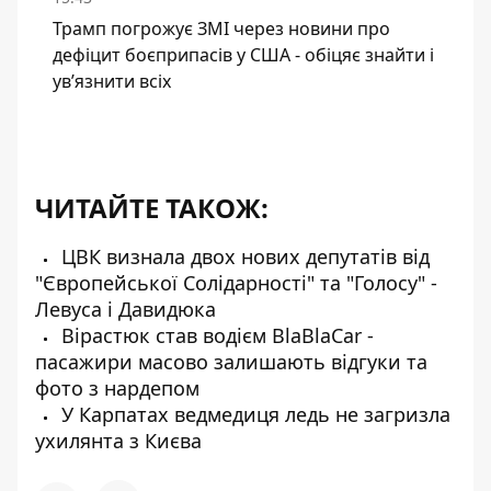
Трамп погрожує ЗМІ через новини про
дефіцит боєприпасів у США - обіцяє знайти і
ув’язнити всіх
ЧИТАЙТЕ ТАКОЖ:
ЦВК визнала двох нових депутатів від
"Європейської Солідарності" та "Голосу" -
Левуса і Давидюка
Вірастюк став водієм BlaBlaCar -
пасажири масово залишають відгуки та
фото з нардепом
У Карпатах ведмедиця ледь не загризла
ухилянта з Києва