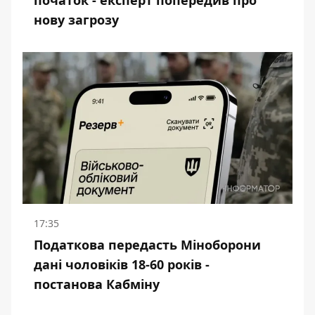
початок - експерт попередив про
нову загрозу
17:35
Податкова передасть Міноборони
дані чоловіків 18-60 років -
постанова Кабміну