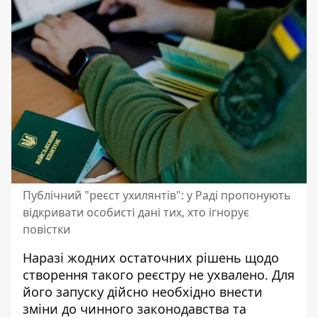
Публічний "реєст ухилянтів": у Раді пропонують
відкривати особисті дані тих, хто ігнорує
повістки
Наразі жодних остаточних рішень щодо
створення такого реєстру не ухвалено. Для
його запуску дійсно необхідно внести
зміни до чинного законодавства та