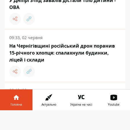
У Дніпрі з-під завалів дістали тіло дитини -
ОВА
09:33, 02 червня
На Чернігівщині російський дрон поранив
15-річного хлопця: спалахнули будинки,
ліцей і склади
09:12, 02 червня
Пропустили НМТ через обстріли або хворобу
- як потрапити на додаткову сесію
Головна
Актуально
Україна на часі
Youtube
Інформатор у
Завантажити
телефоні
👉